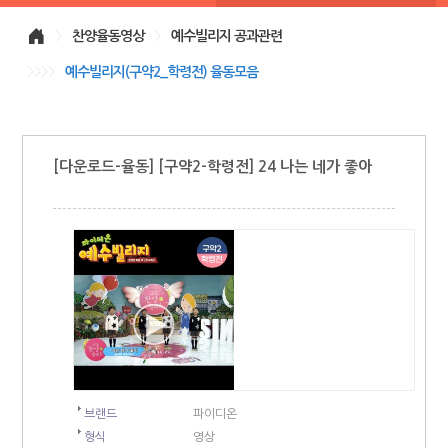
>
찬양율동영상
>
예수빌리지 공과관련
>>>>
예수빌리지(구약2_학령전) 율동모음
[다운로드-율동] [구약2-학령전] 24 나는 네가 좋아
브랜드
파이디온
형식
영상