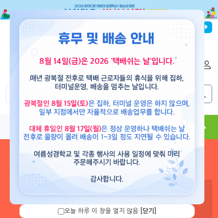
파이디온선교회
로그인
회원가입
해외배송
|
|
0
0
교재
도서
뮤직
용품
현수막
콘텐츠
로그인 하시면 보유 캐쉬 확
인 및 캐쉬 충전을 할 수 있습
니다.
오늘 하루 이 창을 열지 않음
[닫기]