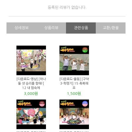
등록된 리뷰가 없습니다.
상세정보
상품리뷰
관련상품
교환/환불
[다운로드-영상] [하나
[다운로드-율동] [구약
둘 셋 승리를 향해!]
3-학령기] 15 축복해
12 내 맘속에
요
3,000원
1,500원