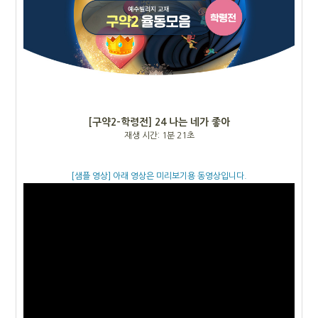
[구약2-학령전]
24 나는 네가 좋아
재생 시간: 1분 21초
[샘플 영상] 아래 영상은 미리보기용 동영상입니다.