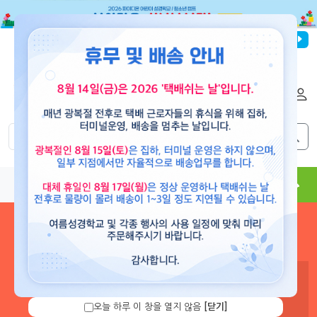
파이디온선교회
로그인
회원가입
해외배송
|
|
0
0
교재
도서
뮤직
용품
현수막
콘텐츠
로그인 하시면 보유 캐쉬 확
인 및 캐쉬 충전을 할 수 있습
니다.
오늘 하루 이 창을 열지 않음
[닫기]