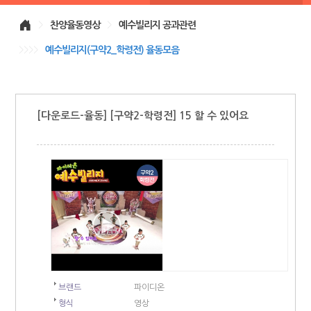
>
찬양율동영상
>
예수빌리지 공과관련
>>>>
예수빌리지(구약2_학령전) 율동모음
[다운로드-율동] [구약2-학령전] 15 할 수 있어요
브랜드
파이디온
형식
영상