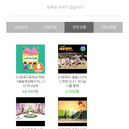
등록된 리뷰가 없습니다.
상세정보
상품리뷰
관련상품
교환/환불
[다운로드동영상-학령
[다운로드-율동] [신약
기율동영상패키지]_나
2-학령기] 51 하나님
의 하나님께
나를 통해
44,900원
3,500원