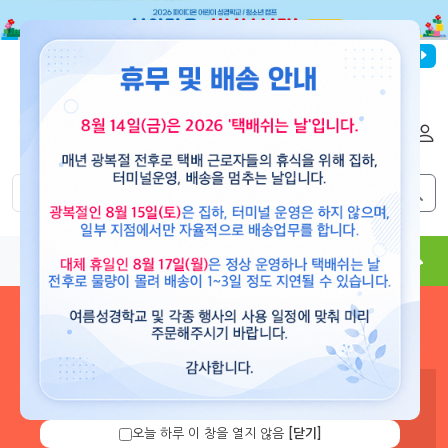
파이디온선교회
로그인
회원가입
해외배송
|
|
0
0
교재
도서
뮤직
용품
현수막
콘텐츠
로그인 하시면 보유 캐쉬 확
인 및 캐쉬 충전을 할 수 있습
니다.
오늘 하루 이 창을 열지 않음
[닫기]