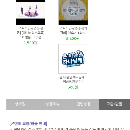
[스트리밍동영상-율
[스트리밍동영상-공과
동] [하나님의눈으로]
강의] 청소년 1과-2
10 믿음, 그것은
3,800원
2,500원
온 마음을 하나님께_
이름표(학령기)
500원
상세정보
상품리뷰
관련상품
교환/환불
[콘텐츠 교환/환불 안내]
＊
콘텐츠산업 진흥법 제 27조에 따라 콘텐츠 또는 상품 페이지에 시용 상