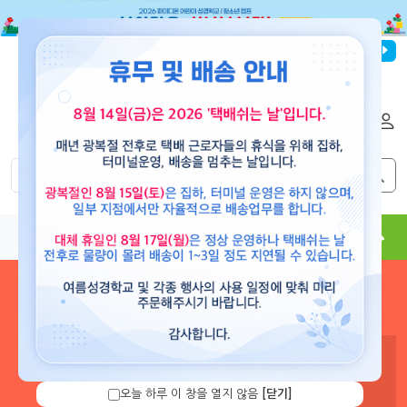
파이디온선교회
로그인
회원가입
해외배송
|
|
0
0
교재
도서
뮤직
용품
현수막
콘텐츠
로그인 하시면 보유 캐쉬 확
인 및 캐쉬 충전을 할 수 있습
니다.
오늘 하루 이 창을 열지 않음
[닫기]