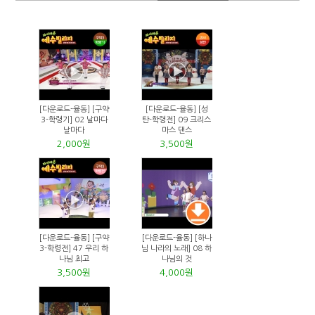
[다운로드-율동] [구약
[다운로드-율동] [성
3-학령기] 02 날마다
탄-학령전] 09 크리스
날마다
마스 댄스
2,000원
3,500원
[다운로드-율동] [구약
[다운로드-율동] [하나
3-학령전] 47 우리 하
님 나라의 노래] 08 하
나님 최고
나님의 것
3,500원
4,000원