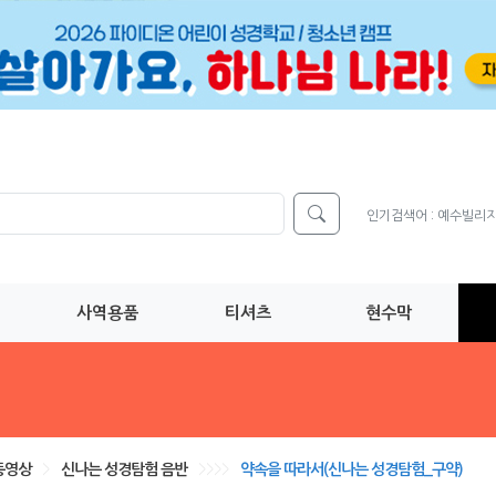
인기검색어 :
예수빌리
사역용품
티셔츠
현수막
동영상
>
신나는 성경탐험 음반
>>>>
약속을 따라서(신나는 성경탐험_구약)