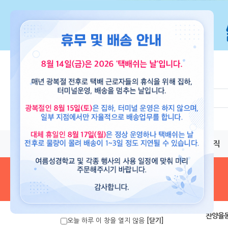
교재
도서
뮤직
음원 및 악보
>
찬양율
오늘 하루 이 창을 열지 않음
[닫기]