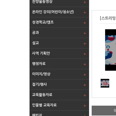
찬양율동영상
온라인 강의(어린이/청소년)
[스트리밍
성경학교/캠프
공과
설교
사역 기획안
행정자료
이미지/영상
절기/행사
교육활동자료
인물별 교육자료
패키지