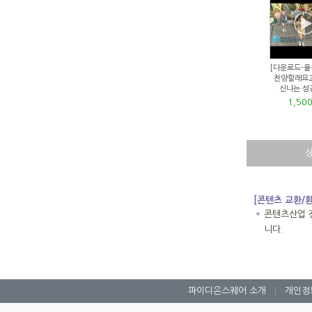
[다운로드-율
찬양할래요2]
신나는 성
1,50
[콘텐츠 교환/
＊
콘텐츠산업 
니다.
파이디온스퀘어 소개
|
개인정