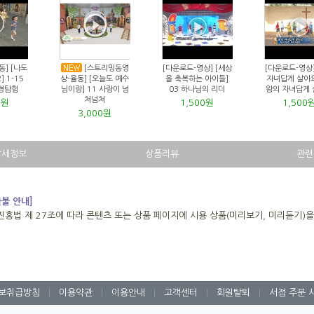
동] [나도
[스트리밍동영
[다운로드-영상] [세상
[다운로드-영상]
 1-15
상-율동] [오늘도 예수
을 축복하는 아이들]
자녀답게 살아요
경탐험
님이랑] 11 사랑이 넘
03 하나님의 리더
왕의 자녀답게
쳐넘쳐
0원
1,500원
1,500
3,000원
상세정보
상품리뷰
관련
환불 안내]
진흥법 제 27조에 따라 콘텐츠 또는 상품 페이지에 시용 상품(미리보기, 미리듣기)
보취급방침
|
이용약관
|
이용안내
|
고객센터
|
회원탈퇴
|
서점 주문 