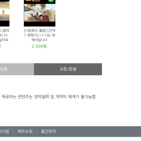
 [왕의
[다운로드-율동] [신약
] 01
1-학령기] 12 나는 예
 살아요
배자입니다
원
2,000원
상품
교환/환불
을 제공하는 콘텐츠는 청약철회 및 계약의 해제가 불가능합
시스템
|
해외쇼핑
|
출간문의