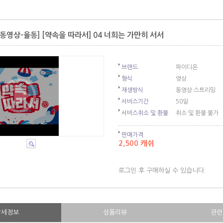
동영상-율동] [약속을 따라서] 04 너희는 가만히 서서
브랜드
파이디온
형식
영상
재생방식
동영상 스트리밍
서비스기간
50일
서비스취소 및 환불
취소 및 환불 불가
판매가격
2,500 캐쉬
로그인 후 구매하실 수 있습니다.
상세정보
상품리뷰
관련