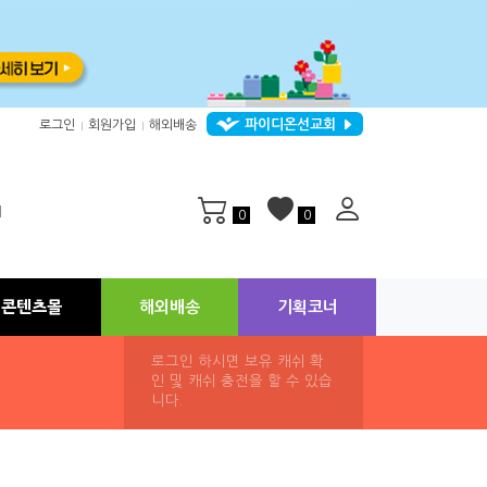
파이디온선교회
로그인
회원가입
해외배송
|
|
지
0
0
콘텐츠몰
해외배송
기획코너
로그인 하시면 보유 캐쉬 확
인 및 캐쉬 충전을 할 수 있습
니다.