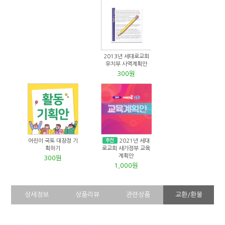
2013년 세대로교회
유치부 사역계획안
300원
어린이 국토 대장정 기
2021년 세대
획하기
로교회 새가정부 교육
계획안
300원
1,000원
상세정보
상품리뷰
관련상품
교환/환불