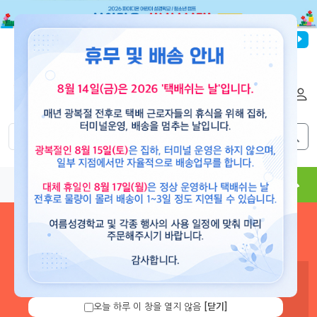
파이디온선교회
로그인
회원가입
해외배송
|
|
0
0
교재
도서
뮤직
용품
현수막
콘텐츠
로그인 하시면 보유 캐쉬 확
인 및 캐쉬 충전을 할 수 있습
니다.
오늘 하루 이 창을 열지 않음
[닫기]