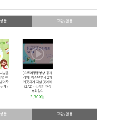
상품
교환/환불
하나님을
[스트리밍동영상-공과
제별 찬
강의] 청소년부서 2과
 받아주
깨끗하게 하실 것이라
나님께)
(2/2) - 강습회 현장
녹화강의
3,300원
상품
교환/환불