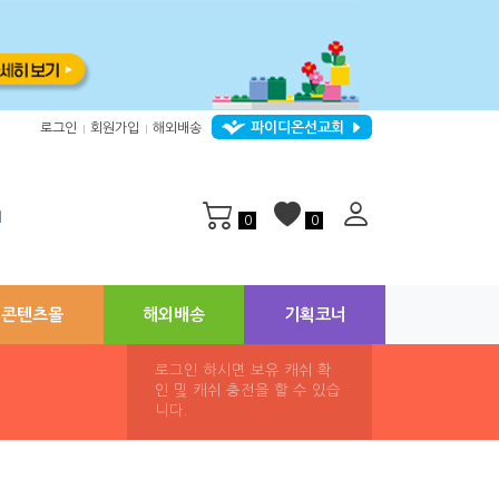
파이디온선교회
로그인
회원가입
해외배송
|
|
지
0
0
콘텐츠몰
해외배송
기획코너
로그인 하시면 보유 캐쉬 확
인 및 캐쉬 충전을 할 수 있습
니다.