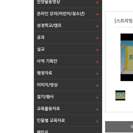
찬양율동영상
온라인 강의(어린이/청소년)
[스트리밍
성경학교/캠프
공과
설교
사역 기획안
행정자료
이미지/영상
절기/행사
교육활동자료
인물별 교육자료
패키지