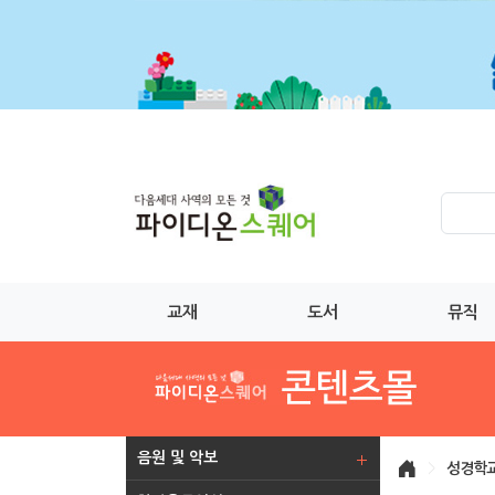
교재
도서
뮤직
음원 및 악보
>
성경학교