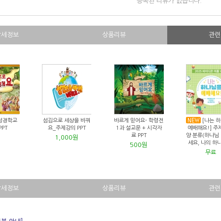
등록된 리뷰가 없습니다.
상세정보
상품리뷰
관련
름성경학교
섬김으로 세상을 바꿔
바르게 믿어요- 학령전
[나는 
PT
요_주제강의 PPT
1과 설교문 + 시각자
예배해요!] 주
료 PPT
양 분류(하나님
1,000원
세요, 나의 하
500원
무료
상세정보
상품리뷰
관련