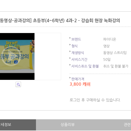
동영상-공과강의] 초등부(4~6학년) 4과-2 - 강습회 현장 녹화강의
브랜드
파이디온
형식
영상
재생방식
동영상 스트리밍
서비스기간
50일
서비스취소 및 환불
취소 및 환불 불가
판매가격
3,800 캐쉬
로그인 후 구매하실 수 있습니다.
상세정보
상품리뷰
관련