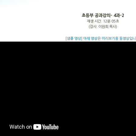
초등부 공과강의- 4과-2
재생 시간: 12분 05초
(강사: 이원희 목사)
[샘플 영상] 아래 영상은 미리보기용 동영상입니