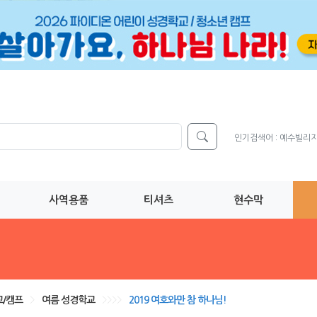
인기검색어 :
예수빌리
사역용품
티셔츠
현수막
/캠프
>
여름 성경학교
>>>>
2019 여호와만 참 하나님!