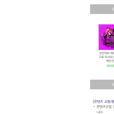
건반악보-예
고로 모셔요(
메인건
900
[콘텐츠 교환/
＊
콘텐츠산업 
니다.