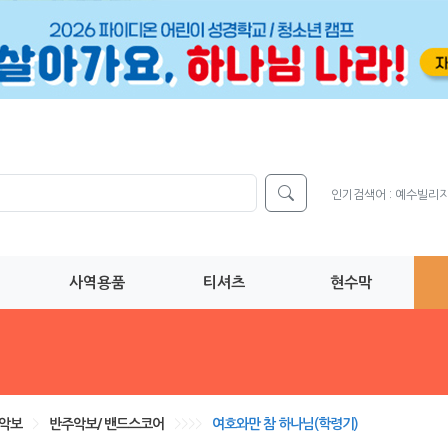
인기검색어 :
예수빌리
사역용품
티셔츠
현수막
 악보
>
반주악보/ 밴드스코어
>>>>
여호와만 참 하나님(학령기)