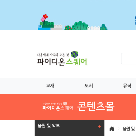
교재
도서
뮤직
음원 및 악보
>
음원 및