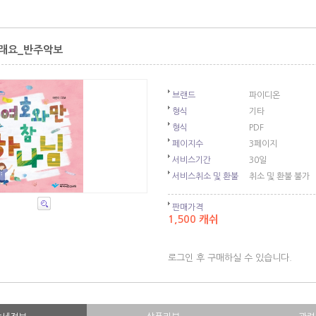
을래요_반주악보
브랜드
파이디온
형식
기타
형식
PDF
페이지수
3페이지
서비스기간
30일
서비스취소 및 환불
취소 및 환불 불가
판매가격
1,500 캐쉬
로그인 후 구매하실 수 있습니다.