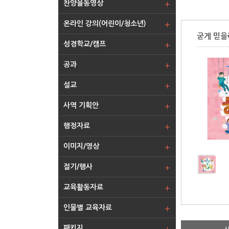
찬양율동영상
온라인 강의(어린이/청소년)
굳게 믿
성경학교/캠프
공과
설교
사역 기획안
행정자료
이미지/영상
절기/행사
교육활동자료
인물별 교육자료
패키지