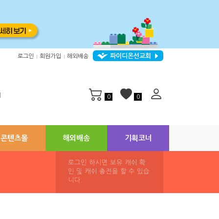
파이디온선교회
로그인
회원가입
해외배송
|
|
지
0
0
콘텐츠몰
해외배송
기획코너
로그인 하시면 보유 캐쉬 확
인 및 캐쉬 충전을 할 수 있습
니다.