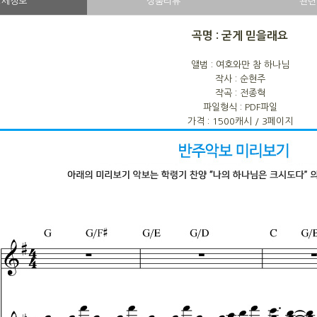
상세정보
상품리뷰
관련
곡명 : 굳게 믿을래요
앨범 : 여호와만 참 하나님
작사 : 순현주
작곡 : 전종혁
파일형식 : PDF파일
가격 : 1500캐시 / 3페이지