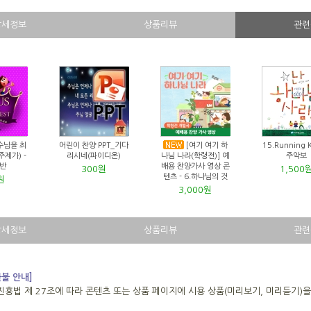
상세정보
상품리뷰
관련
수님을 최
어린이 찬양 PPT_기다
[여기 여기 하
15.Running K
주제가) -
리시네(파이디온)
나님 나라(학령전)] 예
주악보
반
배용 찬양가사 영상 콘
300원
1,500
텐츠 - 6.하나님의 것
원
3,000원
상세정보
상품리뷰
관련
환불 안내]
진흥법 제 27조에 따라 콘텐츠 또는 상품 페이지에 시용 상품(미리보기, 미리듣기)