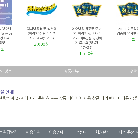
4 청소년
하나님을 바로 섬겨요
예수님을 최고로 모셔
2012 여름성
ife with
(학령기)성경 이야기
요_학령전 설교자료
강습회 유치부
_행정자료
시각 자료(1-4과)
_4과 예수님을 당당하
무료
템플릿
게 모셔요(행5장
2,000원
17~32)
0원
1,500원
상세정보
상품리뷰
관련
환불 안내]
진흥법 제 27조에 따라 콘텐츠 또는 상품 페이지에 시용 상품(미리보기, 미리듣기)
보취급방침
|
이용약관
|
이용안내
|
고객센터
|
회원탈퇴
|
서점 주문 