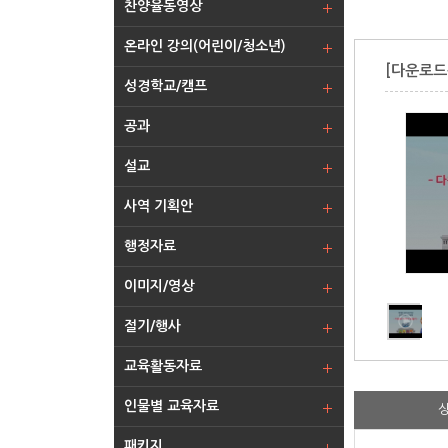
찬양율동영상
온라인 강의(어린이/청소년)
[다운로드
성경학교/캠프
공과
설교
사역 기획안
행정자료
이미지/영상
절기/행사
교육활동자료
인물별 교육자료
패키지