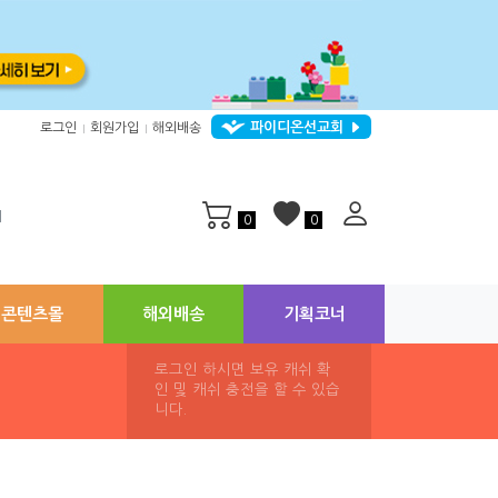
파이디온선교회
로그인
회원가입
해외배송
|
|
지
0
0
콘텐츠몰
해외배송
기획코너
로그인 하시면 보유 캐쉬 확
인 및 캐쉬 충전을 할 수 있습
니다.