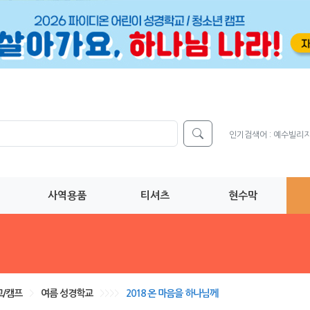
인기검색어 :
예수빌리
사역용품
티셔츠
현수막
/캠프
>
여름 성경학교
>>>>
2018 온 마음을 하나님께