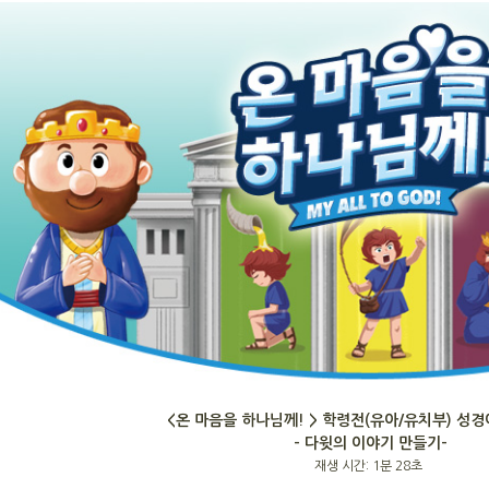
<온 마음을 하나님께! > 학령전(유아/유치부) 성
- 다윗의 이야기 만들기-
재생 시간: 1분 28초