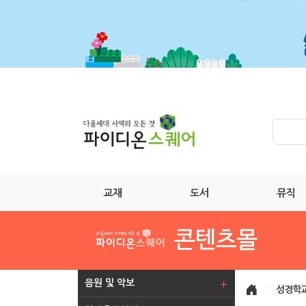
교재
도서
뮤직
음원 및 악보
>
성경학교