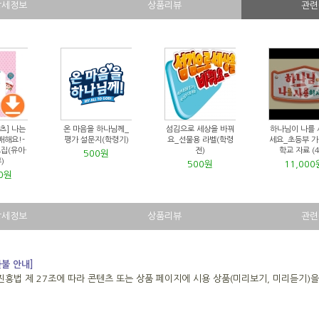
상세정보
상품리뷰
관련
츠] 나는
온 마음을 하나님께_
섬김으로 세상을 바꿔
하나님이 나를
배해요!-
평가 설문지(학령기)
요_선물용 라벨(학령
세요_초등부 
집(유아·
전)
학교 자료 (
500원
)
500원
11,000
00원
상세정보
상품리뷰
관련
환불 안내]
진흥법 제 27조에 따라 콘텐츠 또는 상품 페이지에 시용 상품(미리보기, 미리듣기)