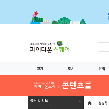
교재
도서
뮤직
음원 및 악보
>
성경학교