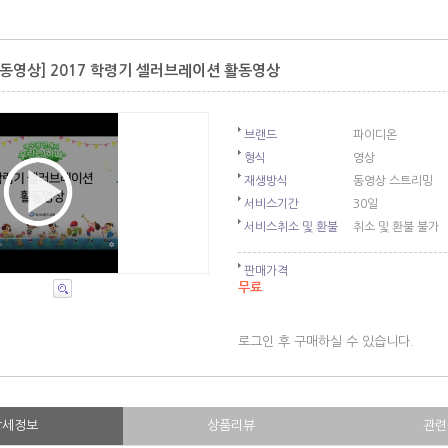
동영상] 2017 학령기 셀러브레이션 활동영상
브랜드
파이디온
형식
영상
재생방식
동영상 스트리밍
서비스기간
30일
서비스취소 및 환불
취소 및 환불 불가
판매가격
무료
로그인 후 구매하실 수 있습니다.
상세정보
상품리뷰
관련