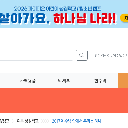
인기검색어 :
예수빌리
사역용품
티셔츠
현수막
/캠프
>
여름 성경학교
>>>>
2017 예수님 안에서 우리는 하나