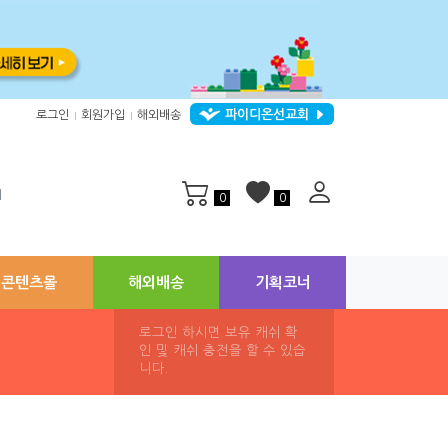
파이디온선교회
로그인
회원가입
해외배송
|
|
지
0
0
콘텐츠몰
해외배송
기획코너
로그인 하시면 보유 캐쉬 확
인 및 캐쉬 충전을 할 수 있습
니다.