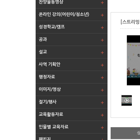
찬양율동영상
온라인 강의(어린이/청소년)
[스트리밍
성경학교/캠프
공과
설교
사역 기획안
행정자료
이미지/영상
절기/행사
교육활동자료
인물별 교육자료
패키지