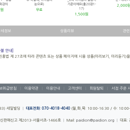
녹화강의
눈으로)
기준이에요(출20장1-
2,000
17)
0원
무료
1,500원
상세정보
상품리뷰
관련
환불 안내]
진흥법 제 27조에 따라 콘텐츠 또는 상품 페이지에 시용 상품(미리보기, 미리듣기)
보취급방침
|
이용약관
|
이용안내
|
고객센터
|
회원탈퇴
|
서점 주문 
-33) 세일빌딩
|
대표전화: 070-4018-4040
(월,화,목: 10:00-16:30 / 수: 10:0
신판매신고 제2013-서울서초-1466호
|
Mail:
paidion@paidion.org
|
대표: