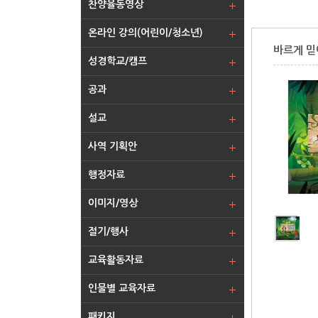
찬양율동영상
온라인 강의(어린이/청소년)
바르게 믿
성경학교/캠프
공과
설교
사역 기획안
행정자료
이미지/영상
절기/행사
교육활동자료
인물별 교육자료
패키지