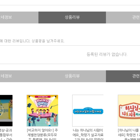
상세정보
상품리뷰
관련
등록된 리뷰가 없습니다.
상세정보
상품리뷰
관련
영상-공과
[비교하지 않아요!] 주
나는 하나님의 사람이
[하나님이 나를
 통합부서
제별찬양분류(모두모
에요_학령기 설교자료
세요] 학령전 1
-1 - 강습
두 특별해, 하나님의
_2과 하나님의 말씀이
문+예배 P