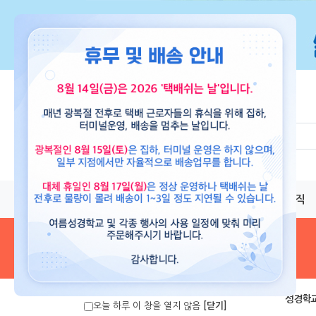
교재
도서
뮤직
음원 및 악보
>
성경학교
오늘 하루 이 창을 열지 않음
[닫기]