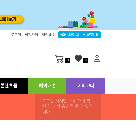
파이디온선교회
로그인
회원가입
해외배송
|
|
지
0
0
콘텐츠몰
해외배송
기획코너
로그인 하시면 보유 캐쉬 확
인 및 캐쉬 충전을 할 수 있습
니다.