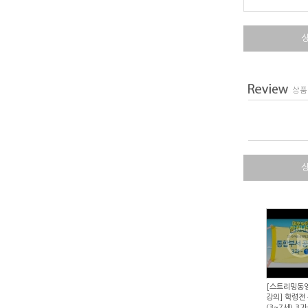
[스트리밍동
강의] 학령전
(3~7세) 3과