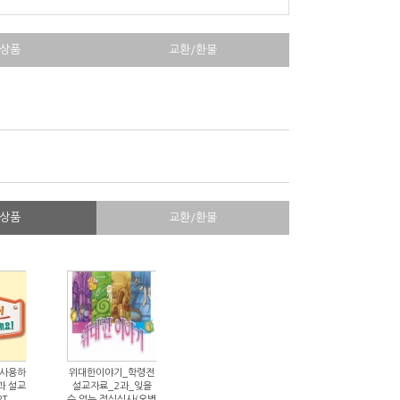
상품
교환/환불
상품
교환/환불
 사용하
위대한이야기_학령전
과 설교
설교자료_2과_잊을
PT
수 없는 점심식사(오병