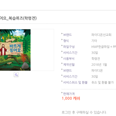
어요_복습퀴즈(학령전)
브랜드
파이디온선교회
형식
기타
파일구성
HWP한글파일 + P
서비스기간
30일
사용부서
학령전
제작년월
2016년 1월
브랜드
파이디온
서비스기간
30일
서비스취소 및 환불
취소 및 환불 불가
판매가격
1,000 캐쉬
로그인 후 구매하실 수 있습니다.