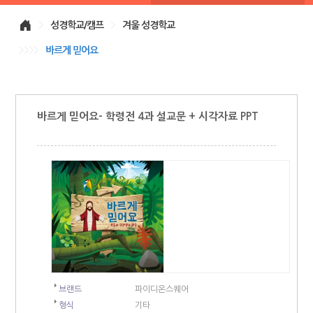
>
성경학교/캠프
>
겨울 성경학교
>>>>
바르게 믿어요
바르게 믿어요- 학령전 4과 설교문 + 시각자료 PPT
브랜드
파이디온스퀘어
형식
기타