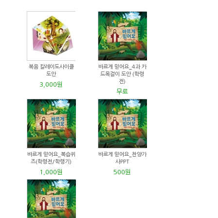
복음 칼레이도사이클
바르게 믿어요_4과 카
도안
드목걸이 도안 (학령
전)
3,000원
무료
바르게 믿어요_복습퀴
바르게 믿어요_찬양가
즈(학령전/학령기)
사PPT
1,000원
500원