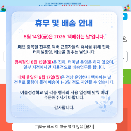
파이디온선교회
로그인
회원가입
해외배송
|
|
0
0
교재
도서
뮤직
용품
현수막
콘텐츠
로그인 하시면 보유 캐쉬 확
인 및 캐쉬 충전을 할 수 있습
니다.
오늘 하루 이 창을 열지 않음
[닫기]