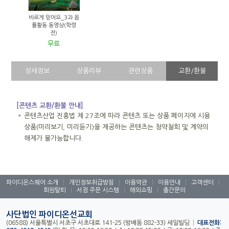
바르게 믿어요_3과 음
률활동 동영상(학령
전)
무료
상세정보
상품리뷰
관련상품
교환/환불
[콘텐츠 교환/환불 안내]
＊
콘텐츠산업 진흥법 제 27조에 따라 콘텐츠 또는 상품 페이지에 시용
상품(미리보기, 미리듣기)을 제공하는 콘텐츠는 청약철회 및 계약의
해제가 불가능합니다.
파이디온스퀘어 소개
|
개인정보취급방침
|
이용약관
|
이용안내
|
고객센터
|
회원탈퇴
|
서점 주문 시스템
|
해외쇼핑
|
출간문의
사단법인 파이디온선교회
(06588) 서울특별시 서초구 서초대로 141-25 (방배동 882-33) 세일빌딩
|
대표전화: