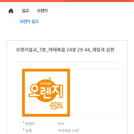
>
설교
>
오렌지
>>>>
오렌지 설교
오렌지설교_7분_마태복음 24장 29-44_재림과 심판
브랜드
토브
성경
마태복음 24장