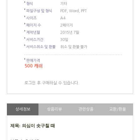
형식
기타
파일구성 및 형식
PDF, Word, PPT
사이즈
A4
페이지 수
2페이지
제작년월
2015년 7월
서비스기간
30일
서비스취소 및 환불
취소 및 환불 불가
판매가격
500 캐쉬
로그인 후 구매하실 수 있습니다.
상세정보
상품리뷰
관련상품
교환/환불
제목: 의심이 솟구칠 때