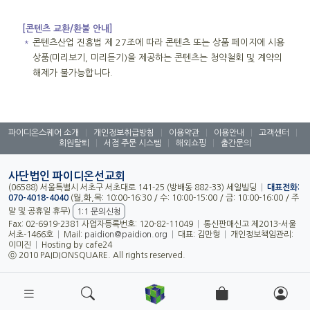
[콘텐츠 교환/환불 안내]
＊
콘텐츠산업 진흥법 제 27조에 따라 콘텐츠 또는 상품 페이지에 시용
상품(미리보기, 미리듣기)을 제공하는 콘텐츠는 청약철회 및 계약의
해제가 불가능합니다.
파이디온스퀘어 소개
|
개인정보취급방침
|
이용약관
|
이용안내
|
고객센터
|
회원탈퇴
|
서점 주문 시스템
|
해외쇼핑
|
출간문의
사단법인 파이디온선교회
(06588) 서울특별시 서초구 서초대로 141-25 (방배동 882-33) 세일빌딩
|
대표전화:
070-4018-4040
(월,화,목: 10:00-16:30 / 수: 10:00-15:00 / 금: 10:00-16:00 / 주
말 및 공휴일 휴무)
1:1 문의신청
Fax: 02-6919-2381 사업자등록번호: 120-82-11049
|
통신판매신고 제2013-서울
서초-1466호
|
Mail:
paidion@paidion.org
|
대표: 김만형
|
개인정보책임관리:
이미진
|
Hosting by cafe24
ⓒ 2010 PAIDIONSQUARE. All rights reserved.