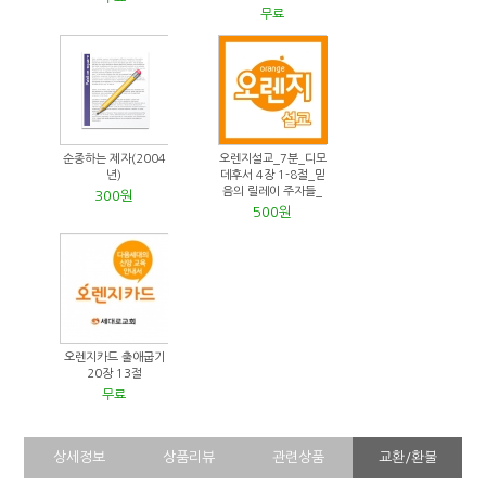
무료
순종하는 제자(2004
오렌지설교_7분_디모
년)
데후서 4장 1-8절_믿
음의 릴레이 주자들_
300원
500원
오렌지카드 출애굽기
20장 13절
무료
상세정보
상품리뷰
관련상품
교환/환불