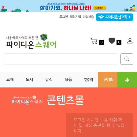
파이디온선교회
로그인
회원가입
해외배송
|
|
0
0
교재
도서
뮤직
용품
현수막
콘텐츠
로그인 하시면 보유 캐쉬 확
인 및 캐쉬 충전을 할 수 있습
니다.