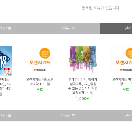
등록된 리뷰가 없습니다.
상세정보
상품리뷰
관련
소년캠프
오렌지카드 베드로전
위대한이야기_학령기
오렌지카드 마
RM)_3과
서 4장 1-11절
설교자료_2과_잊을
1장 1-11
:1-45)
수 없는 점심식사(요한
무료
무료
복음 6장 1-15)
원
1,000원
상세정보
상품리뷰
관련