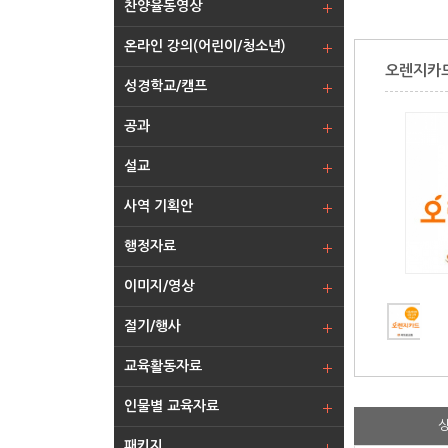
찬양율동영상
온라인 강의(어린이/청소년)
오렌지카드
성경학교/캠프
공과
설교
사역 기획안
행정자료
이미지/영상
절기/행사
교육활동자료
인물별 교육자료
패키지