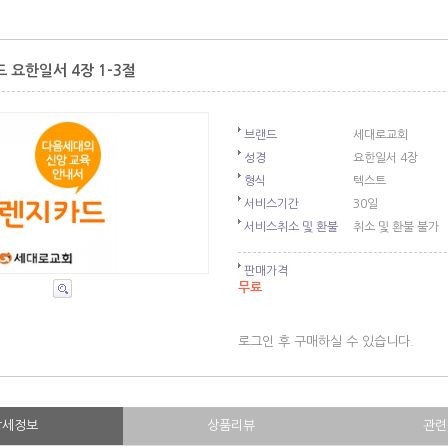
 요한일서 4장 1-3절
브랜드
세대로교회
성경
요한일서 4장
형식
텍스트
서비스기간
30일
서비스취소 및 환불
취소 및 환불 불가
판매가격
무료
로그인 후 구매하실 수 있습니다.
상세정보
상품리뷰
관련