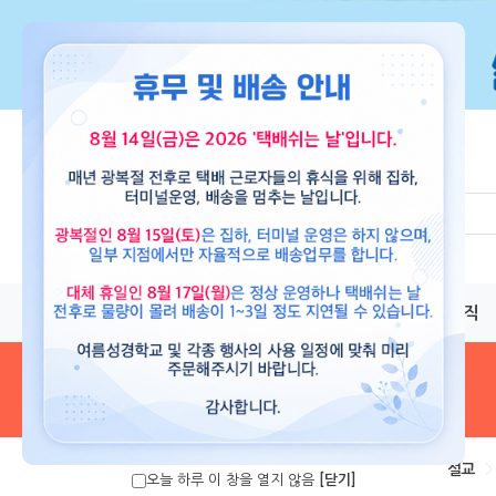
교재
도서
뮤직
음원 및 악보
>
설교
>
오늘 하루 이 창을 열지 않음
[닫기]