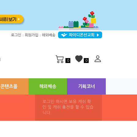
파이디온선교회
로그인
회원가입
해외배송
|
|
지
0
0
콘텐츠몰
해외배송
기획코너
로그인 하시면 보유 캐쉬 확
인 및 캐쉬 충전을 할 수 있습
니다.