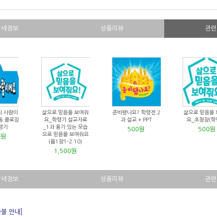
상세정보
상품리뷰
관련
의 사람이
삶으로 믿음을 보여줘
준비됐나요? 학령전 2
삶으로 믿음을
동 클로징
요_학령기 설교자료
과 설교 + PPT
요_초청장(학
령기
_1과 용기 있는 모습
500원
500원
으로 믿음을 보여줘요
0원
(욥1장1-2:10)
1,500원
상세정보
상품리뷰
관련
환불 안내]