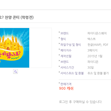
? 찬양 콘티 (학령전)
브랜드
파이디온스퀘어
형식
텍스트
파일구성 및 형식
한글(HWP), PDF
페이지수
3페이지
제작년월
2015년 1월
브랜드
파이디온
서비스기간
30일
서비스취소 및 환불
취소 및 환불 불가
판매가격
900 캐쉬
로그인 후 구매하실 수 있습니다.