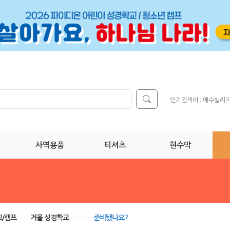
인기검색어 :
예수빌리
사역용품
티셔츠
현수막
/캠프
>
겨울 성경학교
>>>>
준비됐나요?