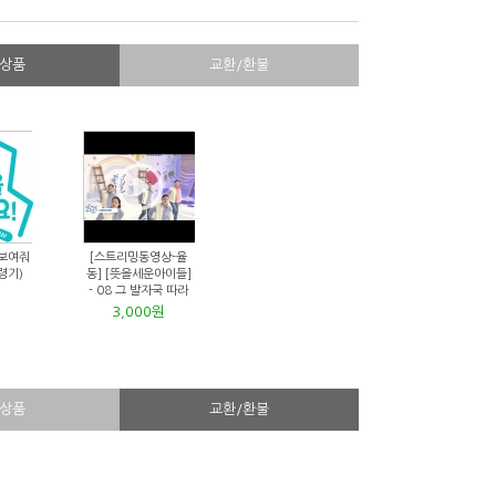
상품
교환/환불
 보여줘
[스트리밍동영상-율
령기)
동] [뜻을세운아이들]
- 08 그 발자국 따라
3,000원
상품
교환/환불