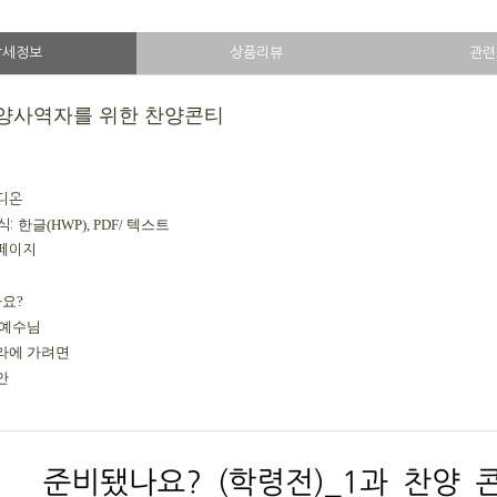
상세정보
상품리뷰
관련
양사역자를 위한 찬양콘티
디온
한글(HWP), PDF/ 텍스트
식:
3페이지
나요?
 예수님
나라에 가려면
안