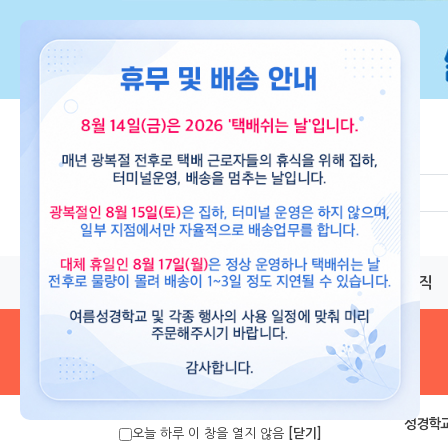
교재
도서
뮤직
음원 및 악보
>
성경학교
오늘 하루 이 창을 열지 않음
[닫기]