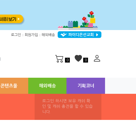
파이디온선교회
로그인
회원가입
해외배송
|
|
지
0
0
콘텐츠몰
해외배송
기획코너
로그인 하시면 보유 캐쉬 확
인 및 캐쉬 충전을 할 수 있습
니다.