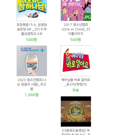
요한복음15:4_성경암
2017 청소년캠프
송찬양 AR _2019 여
(One in Christ)_타
름성경학교 4과
이틀이미지
500원
500원
2023 청소년캠프(나
예수님을 바로 알아요
는 믿음의 사람)_조깃
_포스터(학령기)
발
무료
1,000원
[다운로드동영상] 여