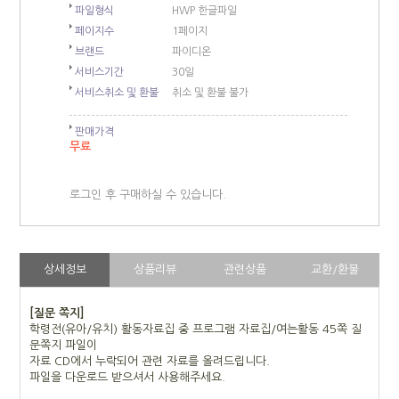
파일형식
HWP 한글파일
페이지수
1페이지
브랜드
파이디온
서비스기간
30일
서비스취소 및 환불
취소 및 환불 불가
판매가격
무료
로그인 후 구매하실 수 있습니다.
상세정보
상품리뷰
관련상품
교환/환불
[질문 쪽지]
학령전(유아/유치) 활동자료집 중 프로그램 자료집/여는활동 45쪽 질
문쪽지 파일이
자료 CD에서 누락되어 관련 자료를 올려드립니다.
파일을 다운로드 받으셔서 사용해주세요.