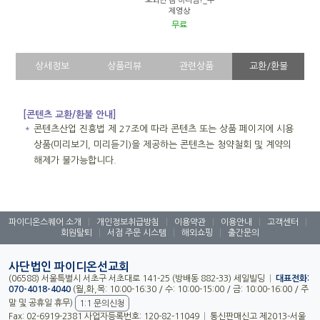
호와만 참 하나님!_주
제영상
무료
상세정보
상품리뷰
관련상품
교환/환불
[콘텐츠 교환/환불 안내]
＊
콘텐츠산업 진흥법 제 27조에 따라 콘텐츠 또는 상품 페이지에 시용
상품(미리보기, 미리듣기)을 제공하는 콘텐츠는 청약철회 및 계약의
해제가 불가능합니다.
파이디온스퀘어 소개
|
개인정보취급방침
|
이용약관
|
이용안내
|
고객센터
|
회원탈퇴
|
서점 주문 시스템
|
해외쇼핑
|
출간문의
사단법인 파이디온선교회
(06588) 서울특별시 서초구 서초대로 141-25 (방배동 882-33) 세일빌딩
|
대표전화:
070-4018-4040
(월,화,목: 10:00-16:30 / 수: 10:00-15:00 / 금: 10:00-16:00 / 주
말 및 공휴일 휴무)
1:1 문의신청
Fax: 02-6919-2381 사업자등록번호: 120-82-11049
|
통신판매신고 제2013-서울