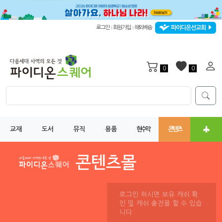
파이디온선교회
로그인
회원가입
해외배송
|
|
0
0
교재
도서
뮤직
용품
현수막
콘텐츠
로그인 하시면 보유 캐쉬 확
인 및 캐쉬 충전을 할 수 있습
니다.