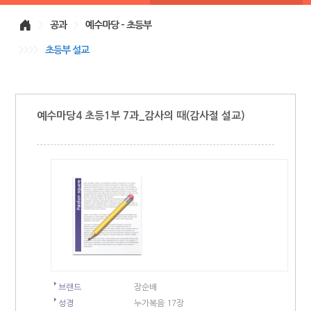
>
공과
>
예수마당 - 초등부
>>>>
초등부 설교
예수마당4 초등1부 7과_감사의 때(감사절 설교)
브랜드
장순배
성경
누가복음 17장