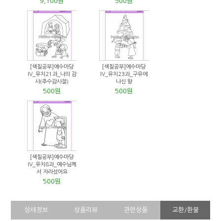
9,100원
500원
[색칠공부]예수마당
[색칠공부]예수마당
IV_유치21과_나의 감
IV_유치23과_구유에
사(추수감사절)
나신 왕
500원
500원
[색칠공부]예수마당
IV_유치8과_예수님께
서 자라셨어요
500원
상세정보
상품리뷰
관련상품
교환/환불