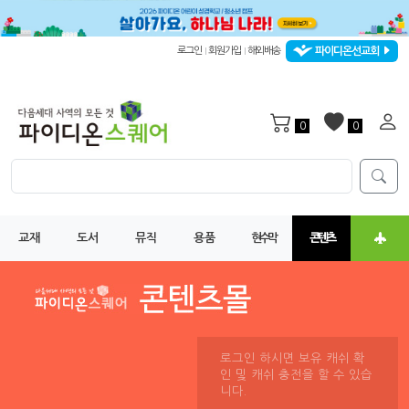
파이디온선교회
로그인
회원가입
해외배송
|
|
0
0
교재
도서
뮤직
용품
현수막
콘텐츠
로그인 하시면 보유 캐쉬 확
인 및 캐쉬 충전을 할 수 있습
니다.