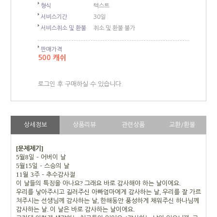
형식
텍스트
서비스기간
30일
서비스취소 및 환불
취소 및 환불 불가
판매가격
500 캐쉬
로그인 후 구매하실 수 있습니다.
상세정보
상품리뷰
관련상품
교환/환불
[
]
문제제기
5
8
월
일
–
어버이 날
5
15
월
일
–
스승의 날
11
3
월
주
–
추수감사절
?
.
이 날들의 특징을 아나요
그래요 바로 감사해야 하는 날이에요
,
우리를 낳아주시고 길러주신 아빠엄마에게 감사하는 날
우리를 잘 가르
,
쳐주시는 선생님께 감사하는 날
한해동안 풍성하게 채워주신 하나님께
.
.
감사하는 날
이 날은 바로 감사하는 날이에요