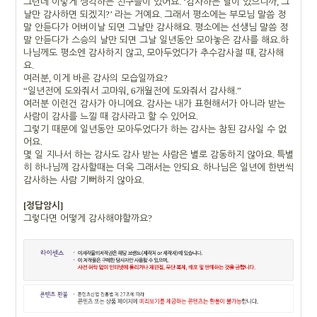
. ‘
,
그런데 이렇게 생각하는 친구들이 있어요
감사하는 날이 있으니까
그
?’
.
날만 감사하면 되겠지
라는 거예요
그래서 평소에는 부모님 말씀 정
.
말 안듣다가 어버이날 되면 그날만 감사해요
평소에는 선생님 말씀 정
.
말 안듣다가 스승의 날만 되면 그날 일년동안 모아놓은 감사를 해요
하
,
,
나님께도 평소엔 감사하지 않고
모아두었다가 추수감사절 때
감사해
.
요
,
?
여러분
이게 바른 감사의 모습일까요
“
, 6
.”
일년전에 도와줘서 고마워
개월전에 도와줘서 감사해
.
여러분 이런건 감사가 아니에요
감사는 내가 표현해서가 아니라 받는
.
사람이 감사를 느낄 때 감사라고 할 수 있어요
그렇기 때문에 일년동안 모아두었다가 하는 감사는 참된 감사일 수 없
.
어요
.
몇 일 지나서 하는 감사도 감사 받는 사람은 별로 감동하지 않아요
특별
.
히 하나님께 감사할때는 더욱 그래서는 안되요
하나님은 일년에 한번씩
.
감사하는 사람 기뻐하지 않아요
[
]
정답암시
?
그렇다면 어떻게 감사해야할까요