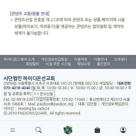
[콘텐츠 교환/환불 안내]
＊
콘텐츠산업 진흥법 제 27조에 따라 콘텐츠 또는 상품 페이지에 시용
상품(미리보기, 미리듣기)을 제공하는 콘텐츠는 청약철회 및 계약의
해제가 불가능합니다.
파이디온스퀘어 소개
|
개인정보취급방침
|
이용약관
|
이용안내
|
고객센터
|
회원탈퇴
|
서점 주문 시스템
|
해외쇼핑
|
출간문의
사단법인 파이디온선교회
(06588) 서울특별시 서초구 서초대로 141-25 (방배동 882-33) 세일빌딩
|
대표전화:
070-4018-4040
(월,화,목: 10:00-16:30 / 수: 10:00-15:00 / 금: 10:00-16:00 / 주
말 및 공휴일 휴무)
1:1 문의신청
Fax: 02-6919-2381 사업자등록번호: 120-82-11049
|
통신판매신고 제2013-서울
서초-1466호
|
Mail:
paidion@paidion.org
|
대표: 김만형
|
개인정보책임관리:
이미진
|
Hosting by cafe24
ⓒ 2010 PAIDIONSQUARE. All rights reserved.