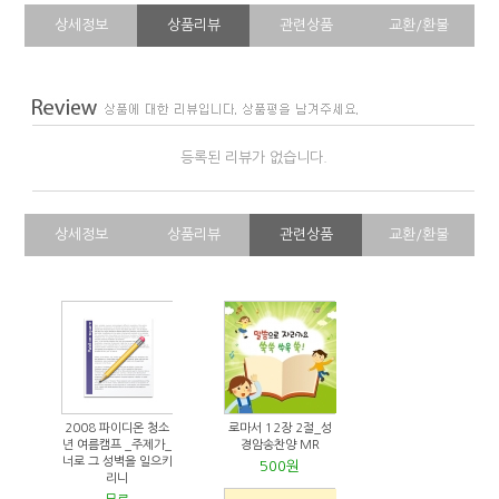
상세정보
상품리뷰
관련상품
교환/환불
등록된 리뷰가 없습니다.
상세정보
상품리뷰
관련상품
교환/환불
2008 파이디온 청소
로마서 12장 2절_성
년 여름캠프 _주제가_
경암송찬양 MR
너로 그 성벽을 일으키
500원
리니