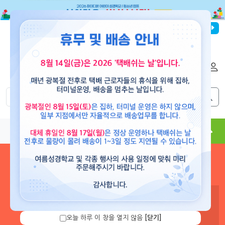
파이디온선교회
로그인
회원가입
해외배송
|
|
0
0
교재
도서
뮤직
용품
현수막
콘텐츠
로그인 하시면 보유 캐쉬 확
인 및 캐쉬 충전을 할 수 있습
니다.
오늘 하루 이 창을 열지 않음
[닫기]