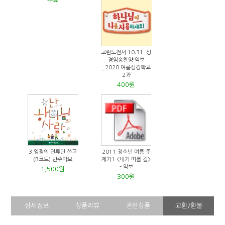
무료
고린도전서 10:31_성
경암송찬양 악보
_2020 여름성경학교
2과
400원
3.영광의 면류관 쓰고
2011 청소년 여름 주
(B코드) 반주악보
제가1 <내가 따를 길>
- 악보
1,500원
300원
상세정보
상품리뷰
관련상품
교환/환불