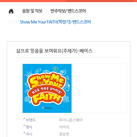
>
음원 및 악보
>
반주악보/ 밴드스코어
>>>>
Show Me Your FAITH(학령기)-밴드스코어
삶으로 믿음을 보여줘요(주제가)-베이스
브랜드
파이디온스퀘어
형식
이미지
작사
양승헌