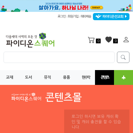
파이디온선교회
로그인
회원가입
해외배송
|
|
0
0
교재
도서
뮤직
용품
현수막
콘텐츠
로그인 하시면 보유 캐쉬 확
인 및 캐쉬 충전을 할 수 있습
니다.