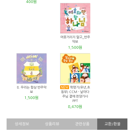
400원
머뭇거리지 말고_반주
악보
1,500원
8. 우리는 항상 반주악
학령기(유년,초
보
등부) CCM - 날마다
주님 곁에 찬양가사
1,500원
PPT
8,470원
상세정보
상품리뷰
관련상품
교환/환불