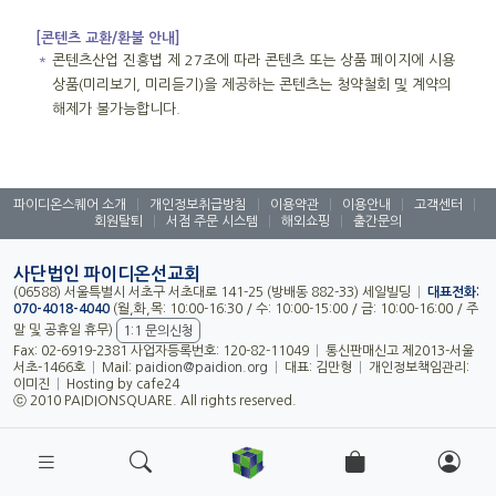
[콘텐츠 교환/환불 안내]
＊
콘텐츠산업 진흥법 제 27조에 따라 콘텐츠 또는 상품 페이지에 시용
상품(미리보기, 미리듣기)을 제공하는 콘텐츠는 청약철회 및 계약의
해제가 불가능합니다.
파이디온스퀘어 소개
|
개인정보취급방침
|
이용약관
|
이용안내
|
고객센터
|
회원탈퇴
|
서점 주문 시스템
|
해외쇼핑
|
출간문의
사단법인 파이디온선교회
(06588) 서울특별시 서초구 서초대로 141-25 (방배동 882-33) 세일빌딩
|
대표전화:
070-4018-4040
(월,화,목: 10:00-16:30 / 수: 10:00-15:00 / 금: 10:00-16:00 / 주
말 및 공휴일 휴무)
1:1 문의신청
Fax: 02-6919-2381 사업자등록번호: 120-82-11049
|
통신판매신고 제2013-서울
서초-1466호
|
Mail:
paidion@paidion.org
|
대표: 김만형
|
개인정보책임관리:
이미진
|
Hosting by cafe24
ⓒ 2010 PAIDIONSQUARE. All rights reserved.