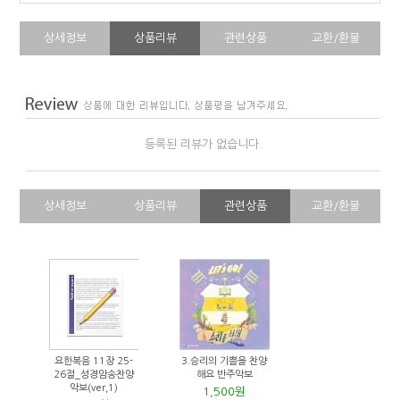
상세정보
상품리뷰
관련상품
교환/환불
등록된 리뷰가 없습니다.
상세정보
상품리뷰
관련상품
교환/환불
요한복음 11장 25-
3.승리의 기쁨을 찬양
26절_성경암송찬양
해요 반주악보
악보(ver,1)
1,500원