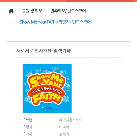
>
음원 및 악보
>
반주악보/ 밴드스코어
>>>>
Show Me Your FAITH(학령기)-밴드스코어
서로서로 인사해요-일렉기타
브랜드
파이디온스퀘어
형식
이미지
작사
송세라