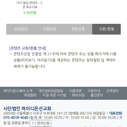
가사 영상 콘텐츠 - 5.
큰 목소리로
3,000원
상세정보
상품리뷰
관련상품
교환/환불
[콘텐츠 교환/환불 안내]
＊
콘텐츠산업 진흥법 제 27조에 따라 콘텐츠 또는 상품 페이지에 시용
상품(미리보기, 미리듣기)을 제공하는 콘텐츠는 청약철회 및 계약의
해제가 불가능합니다.
파이디온스퀘어 소개
|
개인정보취급방침
|
이용약관
|
이용안내
|
고객센터
|
회원탈퇴
|
서점 주문 시스템
|
해외쇼핑
|
출간문의
사단법인 파이디온선교회
(06588) 서울특별시 서초구 서초대로 141-25 (방배동 882-33) 세일빌딩
|
대표전화:
070-4018-4040
(월,화,목: 10:00-16:30 / 수: 10:00-15:00 / 금: 10:00-16:00 / 주
말 및 공휴일 휴무)
1:1 문의신청