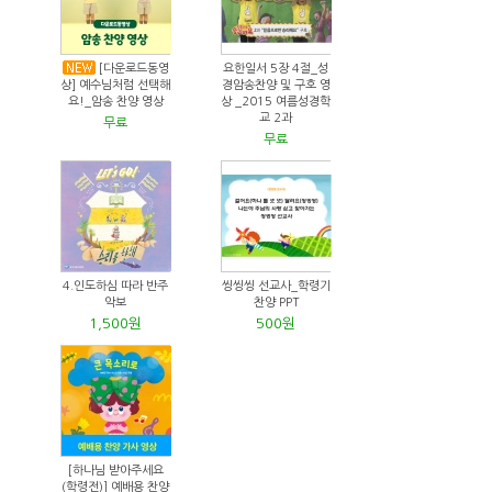
[다운로드동영
요한일서 5장 4절_성
상] 예수님처럼 선택해
경암송찬양 및 구호 영
요!_암송 찬양 영상
상 _2015 여름성경학
교 2과
무료
무료
4.인도하심 따라 반주
씽씽씽 선교사_학령기
악보
찬양 PPT
1,500원
500원
[하나님 받아주세요
(학령전)] 예배용 찬양