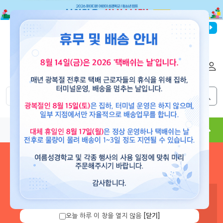
파이디온선교회
로그인
회원가입
해외배송
|
|
0
0
교재
도서
뮤직
용품
현수막
콘텐츠
로그인 하시면 보유 캐쉬 확
인 및 캐쉬 충전을 할 수 있습
니다.
오늘 하루 이 창을 열지 않음
[닫기]