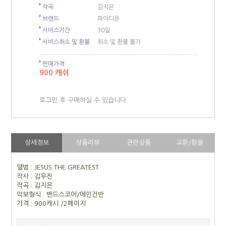
작곡
김지은
브랜드
파이디온
서비스기간
30일
서비스취소 및 환불
취소 및 환불 불가
판매가격
900 캐쉬
로그인 후 구매하실 수 있습니다.
상세정보
상품리뷰
관련상품
교환/환불
앨범 : JESUS THE GREATEST
작사 : 김우진
작곡 : 김지은
악보형식 : 밴드스코어/메인건반
가격 : 900캐시 /2페이지