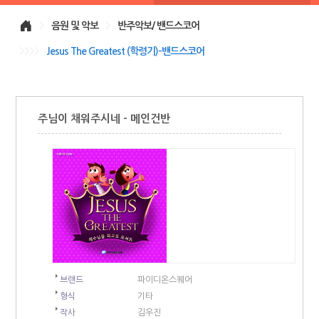
>
음원 및 악보
>
반주악보/ 밴드스코어
>>>>
Jesus The Greatest (학령기)-밴드스코어
주님이 채워주시네 - 메인건반
브랜드
파이디온스퀘어
형식
기타
작사
김우진