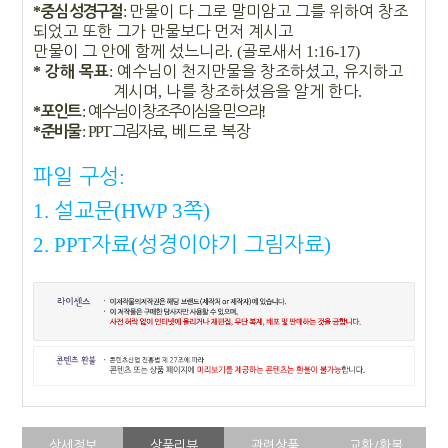
*
:
만물이 다 그로 말미암고 그를 위하여 창조
중심 성경구절
되었고 또한 그가 만물보다 먼저 계시고
만물이 그 안에 함께 섰느니라
. (
골로새서
1:16-17)
*
:
예수님이 천지만물을 창조하셨고
,
유지하고
강해 목표
계시며
,
나를 창조하셨음을 알게 한다
.
*
:
예수님이 창조주이심을 믿으라
!
포인트
*
: PPT
그림자료
,
베드로 복장
준비물
:
파일 구성
1.
(HWP 3
)
설교문
쪽
2. PPT
(
)
자료
성경이야기 그림자료
상세정보
상품리뷰
관련상품
교환/환불