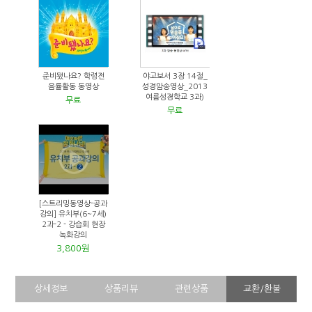
준비됐나요? 학령전
야고보서 3장 14절_
음률활동 동영상
성경암송영상_2013
여름성경학교 3과)
무료
무료
[스트리밍동영상-공과
강의] 유치부(6~7세)
2과-2 - 강습회 현장
녹화강의
3,800원
상세정보
상품리뷰
관련상품
교환/환불