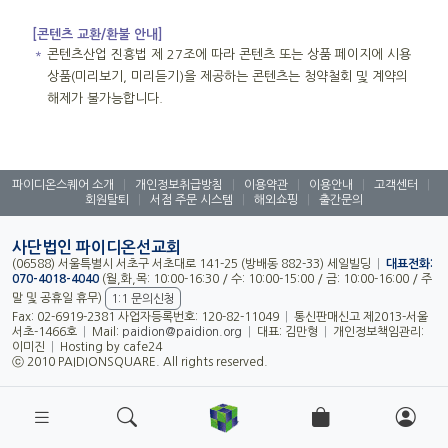
[콘텐츠 교환/환불 안내]
＊
콘텐츠산업 진흥법 제 27조에 따라 콘텐츠 또는 상품 페이지에 시용
상품(미리보기, 미리듣기)을 제공하는 콘텐츠는 청약철회 및 계약의
해제가 불가능합니다.
파이디온스퀘어 소개
|
개인정보취급방침
|
이용약관
|
이용안내
|
고객센터
|
회원탈퇴
|
서점 주문 시스템
|
해외쇼핑
|
출간문의
사단법인 파이디온선교회
(06588) 서울특별시 서초구 서초대로 141-25 (방배동 882-33) 세일빌딩
|
대표전화:
070-4018-4040
(월,화,목: 10:00-16:30 / 수: 10:00-15:00 / 금: 10:00-16:00 / 주
말 및 공휴일 휴무)
1:1 문의신청
Fax: 02-6919-2381 사업자등록번호: 120-82-11049
|
통신판매신고 제2013-서울
서초-1466호
|
Mail:
paidion@paidion.org
|
대표: 김만형
|
개인정보책임관리:
이미진
|
Hosting by cafe24
ⓒ 2010 PAIDIONSQUARE. All rights reserved.