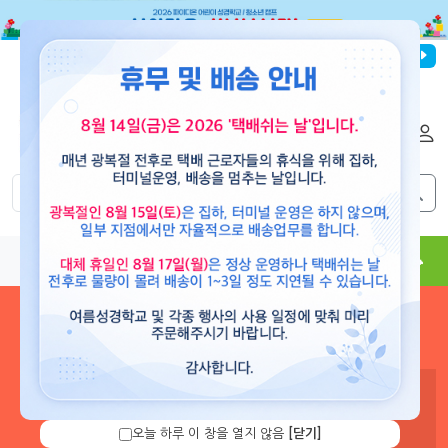
파이디온선교회
로그인
회원가입
해외배송
|
|
0
0
교재
도서
뮤직
용품
현수막
콘텐츠
로그인 하시면 보유 캐쉬 확
인 및 캐쉬 충전을 할 수 있습
니다.
오늘 하루 이 창을 열지 않음
[닫기]