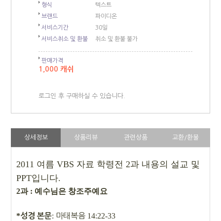
형식
텍스트
브랜드
파이디온
서비스기간
30일
서비스취소 및 환불
취소 및 환불 불가
판매가격
1,000 캐쉬
로그인 후 구매하실 수 있습니다.
상세정보
상품리뷰
관련상품
교환/환불
2011 여름 VBS 자료
학령전 2과 내용의 설교 및
PPT입니다.
2과 : 예수님은 창조주예요
*
:
마태복음
14:22-33
성경 본문