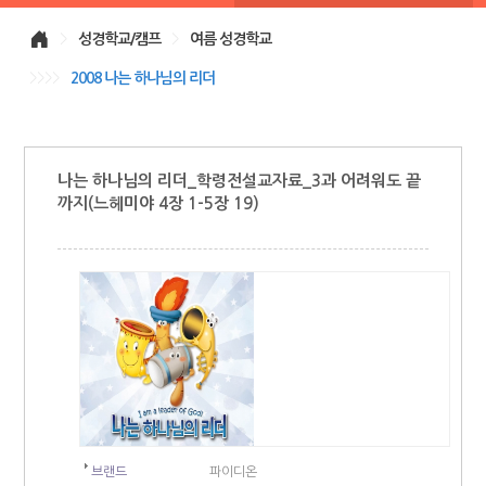
>
성경학교/캠프
>
여름 성경학교
>>>>
2008 나는 하나님의 리더
나는 하나님의 리더_학령전설교자료_3과 어려워도 끝
까지(느헤미야 4장 1-5장 19)
브랜드
파이디온