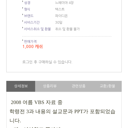
성경
느헤미야 4장
형식
텍스트
브랜드
파이디온
서비스기간
30일
서비스취소 및 환불
취소 및 환불 불가
판매가격
1,000 캐쉬
로그인 후 구매하실 수 있습니다.
상세정보
상품리뷰
관련상품
교환/환불
2008 여름 VBS 자료 중
학령전 3과 내용의 설교문과
PPT가 포함되었습
니다.