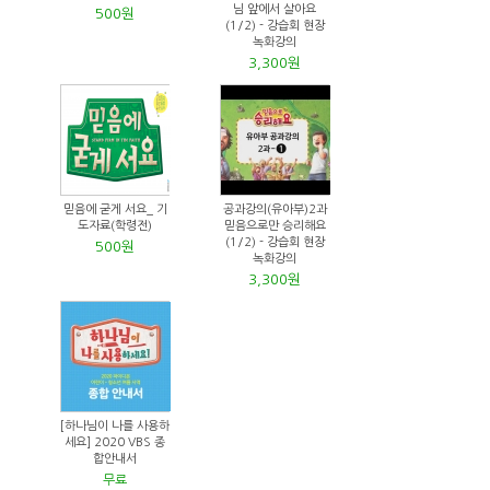
님 앞에서 살아요
500원
(1/2) - 강습회 현장
녹화강의
3,300원
믿음에 굳게 서요_ 기
공과강의(유아부)2과
도자료(학령전)
믿음으로만 승리해요
(1/2) - 강습회 현장
500원
녹화강의
3,300원
[하나님이 나를 사용하
세요] 2020 VBS 종
합안내서
무료