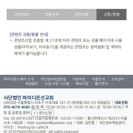
상세정보
상품리뷰
관련상품
교환/환불
[콘텐츠 교환/환불 안내]
＊
콘텐츠산업 진흥법 제 27조에 따라 콘텐츠 또는 상품 페이지에 시용
상품(미리보기, 미리듣기)을 제공하는 콘텐츠는 청약철회 및 계약의
해제가 불가능합니다.
파이디온스퀘어 소개
|
개인정보취급방침
|
이용약관
|
이용안내
|
고객센터
|
회원탈퇴
|
서점 주문 시스템
|
해외쇼핑
|
출간문의
사단법인 파이디온선교회
(06588) 서울특별시 서초구 서초대로 141-25 (방배동 882-33) 세일빌딩
|
대표전화:
070-4018-4040
(월,화,목: 10:00-16:30 / 수: 10:00-15:00 / 금: 10:00-16:00 / 주
말 및 공휴일 휴무)
1:1 문의신청
Fax: 02-6919-2381 사업자등록번호: 120-82-11049
|
통신판매신고 제2013-서울
서초-1466호
|
Mail:
paidion@paidion.org
|
대표: 김만형
|
개인정보책임관리:
이미진
|
Hosting by cafe24
ⓒ 2010 PAIDIONSQUARE. All rights reserved.