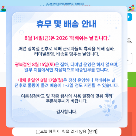
파이디온선교회
로그인
회원가입
해외배송
|
|
0
0
교재
도서
뮤직
용품
현수막
콘텐츠
로그인 하시면 보유 캐쉬 확
인 및 캐쉬 충전을 할 수 있습
니다.
오늘 하루 이 창을 열지 않음
[닫기]