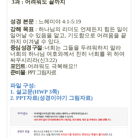
3과 : 어려워도 끝까지
성경 본문
:
느헤미야
4:1-5:19
강해 목표
:
하나님의 리더도 언제든지 힘든 일이
일어날 수 있음을 알고
,
기도함으로 어려움을 끝
까지 이겨낼 수 있다
.
중심 성경 구절
:
너희는 그들을 두려워하지 말라
너희의 하나님 여호와께서 친히 너희를 위 하여
싸우시리라
(
신
3:22)
포인트
:
어려워도 극복해요
!!
준비물
: PPT
그림자료
파일 구성
:
1.
설교문
(HWP 3
쪽
)
2. PPT
자료
(
성경이야기 그림자료
)