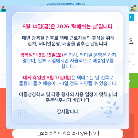
파이디온선교회
로그인
회원가입
해외배송
|
|
0
0
교재
도서
뮤직
용품
현수막
콘텐츠
로그인 하시면 보유 캐쉬 확
인 및 캐쉬 충전을 할 수 있습
니다.
오늘 하루 이 창을 열지 않음
[닫기]