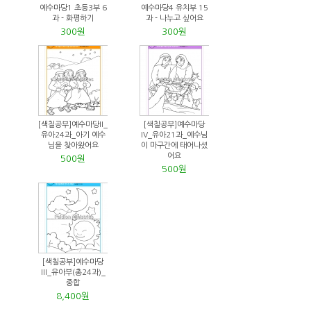
예수마당1 초등3부 6
예수마당4 유치부 15
과 - 화평하기
과 - 나누고 싶어요
300원
300원
[색칠공부]예수마당II_
[색칠공부]예수마당
유아24과_아기 예수
IV_유아21과_예수님
님을 찾아왔어요
이 마구간에 태어나셨
어요
500원
500원
[색칠공부]예수마당
III_유아부(총24과)_
종합
8,400원