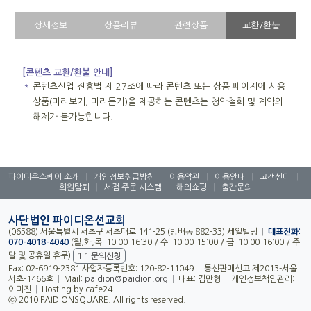
상세정보
상품리뷰
관련상품
교환/환불
[콘텐츠 교환/환불 안내]
＊
콘텐츠산업 진흥법 제 27조에 따라 콘텐츠 또는 상품 페이지에 시용
상품(미리보기, 미리듣기)을 제공하는 콘텐츠는 청약철회 및 계약의
해제가 불가능합니다.
파이디온스퀘어 소개
|
개인정보취급방침
|
이용약관
|
이용안내
|
고객센터
|
회원탈퇴
|
서점 주문 시스템
|
해외쇼핑
|
출간문의
사단법인 파이디온선교회
(06588) 서울특별시 서초구 서초대로 141-25 (방배동 882-33) 세일빌딩
|
대표전화:
070-4018-4040
(월,화,목: 10:00-16:30 / 수: 10:00-15:00 / 금: 10:00-16:00 / 주
말 및 공휴일 휴무)
1:1 문의신청
Fax: 02-6919-2381 사업자등록번호: 120-82-11049
|
통신판매신고 제2013-서울
서초-1466호
|
Mail:
paidion@paidion.org
|
대표: 김만형
|
개인정보책임관리:
이미진
|
Hosting by cafe24
ⓒ 2010 PAIDIONSQUARE. All rights reserved.