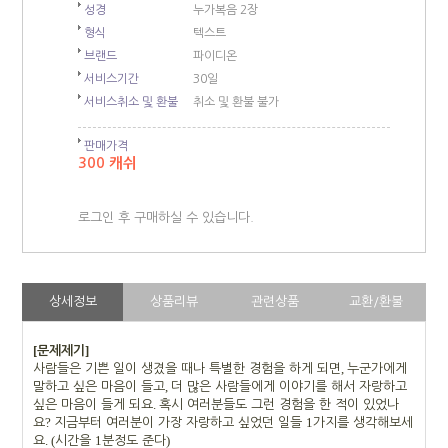
성경
누가복음 2장
형식
텍스트
브랜드
파이디온
서비스기간
30일
서비스취소 및 환불
취소 및 환불 불가
판매가격
300 캐쉬
로그인 후 구매하실 수 있습니다.
상세정보
상품리뷰
관련상품
교환/환불
[
]
문제제기
,
사람들은 기쁜 일이 생겼을 때나 특별한 경험을 하게 되면
누군가에게
,
말하고 싶은 마음이 들고
더 많은 사람들에게 이야기를 해서 자랑하고
.
싶은 마음이 들게 되요
혹시 여러분들도 그런 경험을 한 적이 있었나
?
1
요
지금부터 여러분이 가장 자랑하고 싶었던 일들
가지를 생각해보세
. (
1
)
요
시간을
분정도 준다