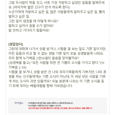
,
그럼 두사람이 짝을 짓고
서로 가장 자랑하고 싶었던 일들을 말해주세
. (
)
요
머리카락 짧은 친구가 먼저 하도록 한다
,
,
누군가에게 자랑하고 싶은 일
많은 사람들에게 알려주고 싶은 일
빨리
.
말하고 싶은 일
?
그런 일이 생겼을 때 어떻게 하나요
!
말하고 싶어서 참을 수가 없어요
!
말 안하고 기다리기 힘들어요
[
]
정답암시
,
,
그런데 대회에 나가서 상을 받거나
시험을 잘 보는 일도 기쁜 일이지만
.
이런 일들과 비교 할 수 없는 정말 기쁜 일이 오늘 성경말씀에 나와요
2
10
?
우리 함께 누가복음
장
절의 말씀을 읽어볼까요
(
) “
.”(
성경책을 들고
모든 사람을 위한 큰 기쁨의 소식을 가지고 왔다
누
2:10)
가복음
,
,
시험을 잘 보거나
상을 받은 건 나와 우리가족들에게 기쁘지만
나와 경
,
쟁을 하는 친구들에게는 기쁜 소식이 아닌데
이 세상 모든 사람을 기쁘
?
게 하는 소식이 과연 있을까요
오늘 본문에 나오는 이 기쁜 소식을 듣
.
기 위해 우리는 베들레헴을 향해 가보겠습니다