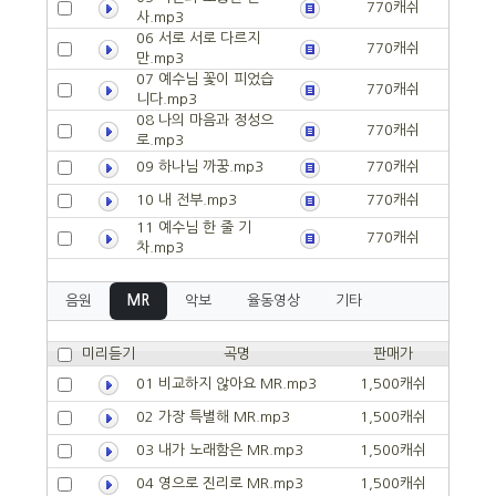
770캐쉬
사.mp3
06 서로 서로 다르지
770캐쉬
만.mp3
07 예수님 꽃이 피었습
770캐쉬
니다.mp3
08 나의 마음과 정성으
770캐쉬
로.mp3
09 하나님 까꿍.mp3
770캐쉬
10 내 전부.mp3
770캐쉬
11 예수님 한 줄 기
770캐쉬
차.mp3
음원
MR
악보
율동영상
기타
미리듣기
곡명
판매가
01 비교하지 않아요 MR.mp3
1,500캐쉬
02 가장 특별해 MR.mp3
1,500캐쉬
03 내가 노래함은 MR.mp3
1,500캐쉬
04 영으로 진리로 MR.mp3
1,500캐쉬