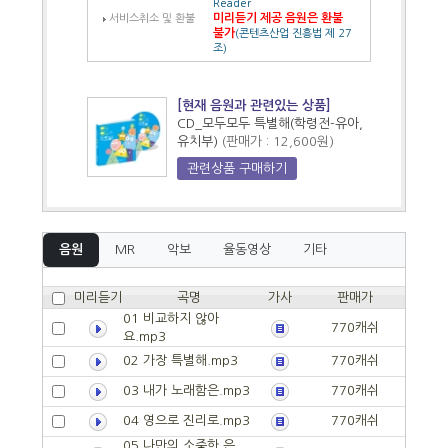
Reader
미리듣기 제공 음원은 환불
서비스취소 및 환불
불가
(콘텐츠산업 진흥법 제 27
조)
[현재 음원과 관련있는 상품]
CD_모두모두 특별해(학령전-유아,
유치부)
(판매가 : 12,600원)
관련상품 구매하기
음원
MR
악보
율동영상
기타
미리듣기
곡명
가사
판매가
01 비교하지 않아
770캐쉬
요.mp3
02 가장 특별해.mp3
770캐쉬
03 내가 노래함은.mp3
770캐쉬
04 영으로 진리로.mp3
770캐쉬
05 나만의 소중한 은