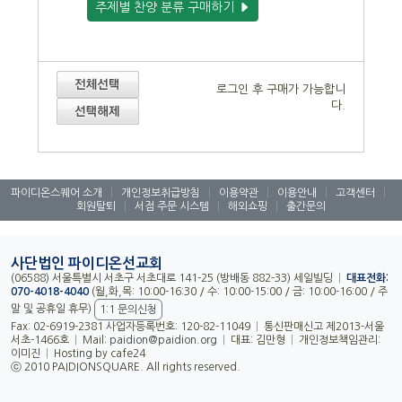
주제별 찬양 분류 구매하기
로그인 후 구매가 가능합니
다.
파이디온스퀘어 소개
|
개인정보취급방침
|
이용약관
|
이용안내
|
고객센터
|
회원탈퇴
|
서점 주문 시스템
|
해외쇼핑
|
출간문의
사단법인 파이디온선교회
(06588) 서울특별시 서초구 서초대로 141-25 (방배동 882-33) 세일빌딩
|
대표전화:
070-4018-4040
(월,화,목: 10:00-16:30 / 수: 10:00-15:00 / 금: 10:00-16:00 / 주
말 및 공휴일 휴무)
1:1 문의신청
Fax: 02-6919-2381 사업자등록번호: 120-82-11049
|
통신판매신고 제2013-서울
서초-1466호
|
Mail:
paidion@paidion.org
|
대표: 김만형
|
개인정보책임관리:
이미진
|
Hosting by cafe24
ⓒ 2010 PAIDIONSQUARE. All rights reserved.