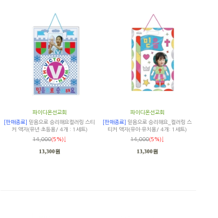
파이디온선교회
파이디온선교회
[판매종료]
믿음으로 승리해요컬러링 스티
[판매종료]
믿음으로 승리해요_컬러링 스
커 액자(유년·초등용/ 4개 : 1세트)
티커 액자(유아·유치용/ 4개: 1세트)
14,000
(5%)↓
14,000
(5%)↓
13,300원
13,300원