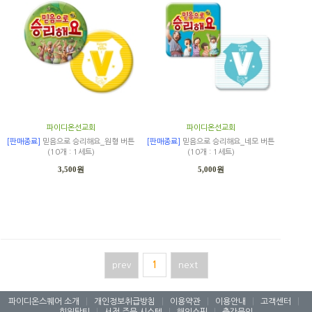
파이디온선교회
파이디온선교회
[판매종료]
믿음으로 승리해요_원형 버튼
[판매종료]
믿음으로 승리해요_네모 버튼
(10개 : 1세트)
(10개 : 1세트)
3,500원
5,000원
prev
1
next
파이디온스퀘어 소개
|
개인정보취급방침
|
이용약관
|
이용안내
|
고객센터
|
회원탈퇴
|
서점 주문 시스템
|
해외쇼핑
|
출간문의