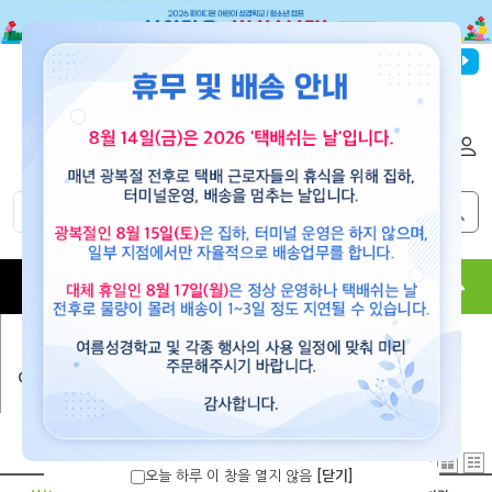
파이디온선교회
로그인
회원가입
해외배송
|
|
0
0
교재
도서
뮤직
용품
현수막
콘텐츠
어린이 VBS 교재
>
믿음으로 승리해요(2015)
오늘 하루 이 창을 열지 않음
[닫기]