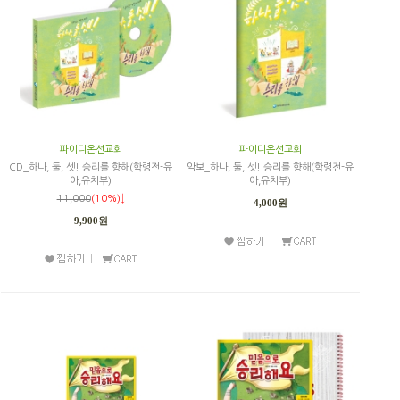
파이디온선교회
파이디온선교회
CD_하나, 둘, 셋! 승리를 향해(학령전-유
악보_하나, 둘, 셋! 승리를 향해(학령전-유
아,유치부)
아,유치부)
11,000
(10%)↓
4,000원
9,900원