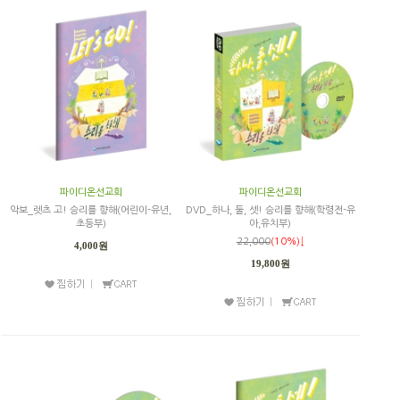
파이디온선교회
파이디온선교회
악보_렛츠 고! 승리를 향해(어린이-유년,
DVD_하나, 둘, 셋! 승리를 향해(학령전-유
초등부)
아,유치부)
22,000
(10%)↓
4,000원
19,800원