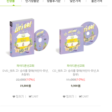
신상품
|
인기상품순
|
상품후기순
|
낮은가격
|
높은가격
파이디온선교회
파이디온선교회
DVD_렛츠 고! 승리를 향해(어린이-유년,
CD_렛츠 고! 승리를 향해(어린이-유년,초
초등부)
등부)
22,000
(10%)↓
11,000
(10%)↓
19,800원
9,900원