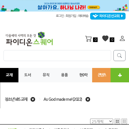
파이디온선교회
로그인
회원가입
해외배송
|
|
0
0
교재
도서
뮤직
용품
현수막
콘텐츠
청소년 VBS 교재
>
As God made me!(2022)