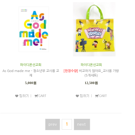
파이디온선교회
파이디온선교회
As God made me - 청소년부 교사용 교
[한정수량]
비교하지 않아요_교사용 가방
재
(5개세트)
5,000원
12,500원
prev
1
next