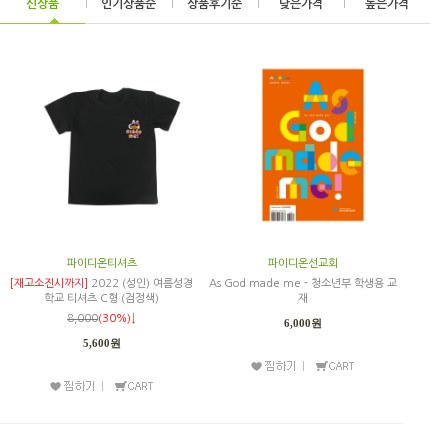
신상품
|
인기상품순
|
상품후기순
|
낮은가격
|
높은가격
파이디온티셔츠
파이디온선교회
[재고소진시까지]
2022 (성인) 여름성경
As God made me - 청소년부 학생용 교
학교 티셔츠 C형 (검정색)
재
8,000
(30%)↓
6,000원
5,600원