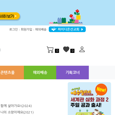
파이디온선교회
로그인
회원가입
해외배송
|
|
지
0
0
콘텐츠몰
해외배송
기획코너
함께 살아가요!(2024)
나의 소망이에요(2021)