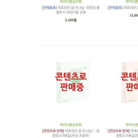
파이디온선교회
파이디온
[판매종료]
여호와만 참 하나님- 학령전 통
[판매종료]
여호와만 
합부서 어린이용 교재
33,0
3,200원
파이디온선교회
파이디온
[콘텐츠로 판매]
여호와만 참 하나님! - 성
[콘텐츠로 판매]
여호와
경학교자료집(유년·초등부)
경학교자료집(영