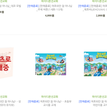
선교회
파이디온선교회
파이디온선교
참 하나님_데코 모빌
[판매종료]
[판매종료] 여호와만 참 하나님
[판매종료]
[판매종료] 여
_주제 버튼(1세트-10개)
_제호바(JEHOVAH)
00원
4,000원
2,000원
선교회
파이디온선교회
파이디온선교
만 참 하나님! - 성
[판매종료]
여호와만 참 하나님! - 초등부
[판매종료]
여호와만 참 하
유아·유치부)
교사용 교재
어린이용 교