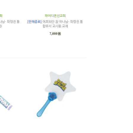
회
파이디온선교회
나님- 학령전 통
[판매종료]
여호와만 참 하나님- 학령전 통
D
합부서 교사용 교재
7,000원