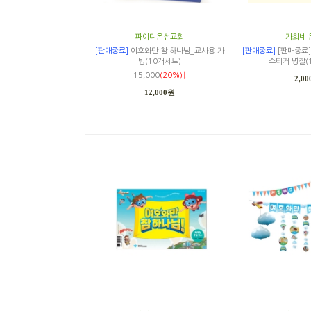
파이디온선교회
가희네 
[판매종료]
여호와만 참 하나님_교사용 가
[판매종료]
[판매종료]
방(10개세트)
_스티커 명찰(
15,000
(20%)↓
2,0
12,000원