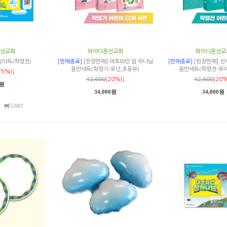
선교회
파이디온선교회
파이디온선교
링아트(학령전)
[판매종료]
[한정판매] 여호와만 참 하나님
[판매종료]
[한정판매] 진
음반세트(학령기-유년,초등부)
음반세트(학령전-유아
75%)↓
42,600
(20%)↓
42,600
(20%
0원
34,000원
34,000원