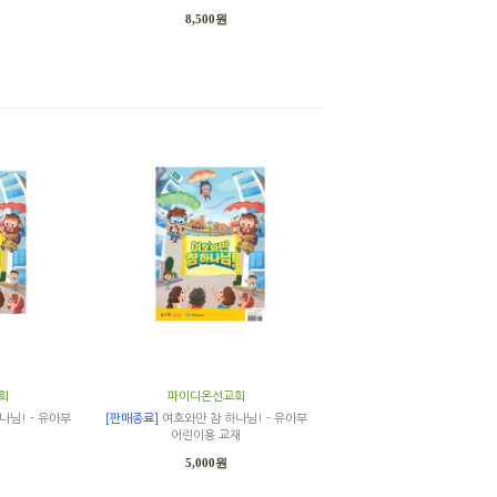
8,500원
회
파이디온선교회
나님! - 유아부
[판매종료]
여호와만 참 하나님! - 유아부
어린이용 교재
5,000원