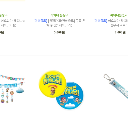
문방구
가희네 문방구
파이디온선교
 여호와만 참 하나님
[판매종료]
[한정판매/판매종료] 구름 은
[판매종료]
여호와만 참 하
1세트_30장)
박 풍선(1세트_3개)
합부서 자료C
00원
5,000원
7,000원