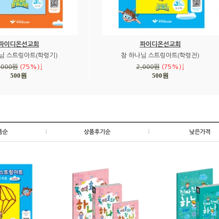
파이디온선교회
파이디온선교회
님 스트링아트(학령기)
참 하나님 스트링아트(학령전)
,000원
(75%)↓
2,000원
(75%)↓
500원
500원
품순
|
상품후기순
|
낮은가격