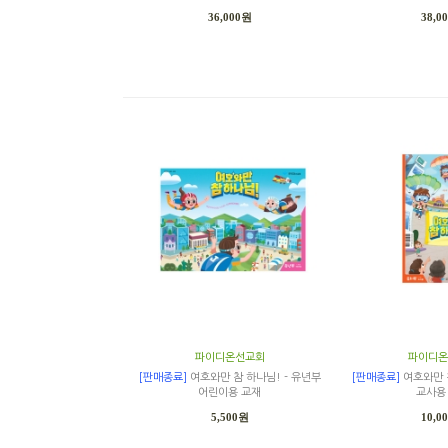
36,000원
38,0
파이디온선교회
파이디온
[판매종료]
여호와만 참 하나님! - 유년부
[판매종료]
여호와만 참
어린이용 교재
교사용
5,500원
10,0