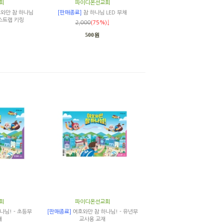
회
파이디온선교회
호와만 참 하나님
[판매종료]
참 하나님 LED 부채
 스트랩 키링
2,000
(75%)↓
500원
회
파이디온선교회
나님! - 초등부
[판매종료]
여호와만 참 하나님! - 유년부
재
교사용 교재