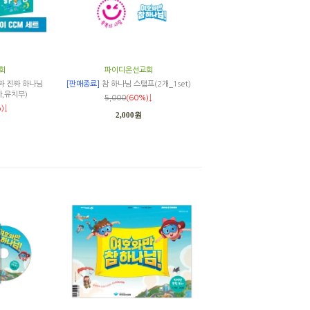
회
파이디온선교회
짜 진짜 하나님
[판매종료]
참 하나님 스탬프(2개_1set)
,유치부)
5,000
(60%)↓
)↓
2,000원