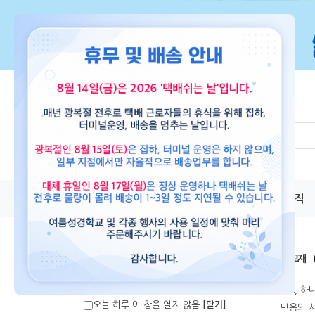
교재
도서
뮤직
교재
어린이 VBS 교재
살아가요, 하나
오늘 하루 이 창을 열지 않음
[닫기]
나는 믿음의 사