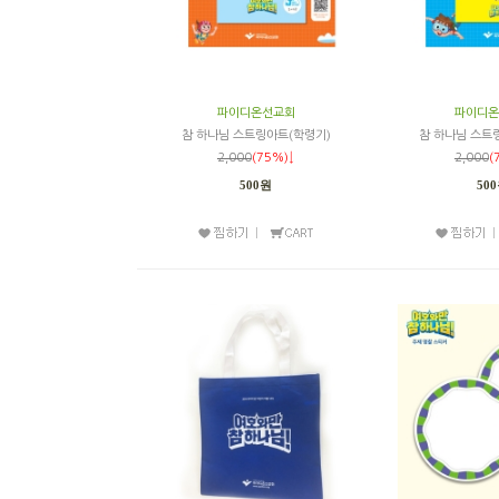
파이디온선교회
파이디온
참 하나님 스트링아트(학령기)
참 하나님 스트
2,000
(75%)↓
2,000
(
500원
50