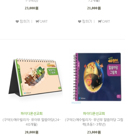
1-3학년)
72개월)
23,000원
21,000원
파이디온선교회
파이디온선교회
(구약3)예수빌리지- 유아부 말씀마당(24-
(구약2)예수빌리지- 유년부 말씀마당 그림
48개월)
책(초등1-3학년)
20,000원
23,000원