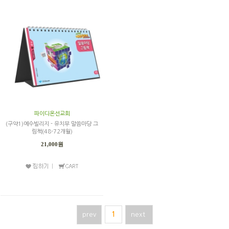
파이디온선교회
(구약1)예수빌리지 - 유치부 말씀마당 그
림책(48-72개월)
21,000원
prev
1
next