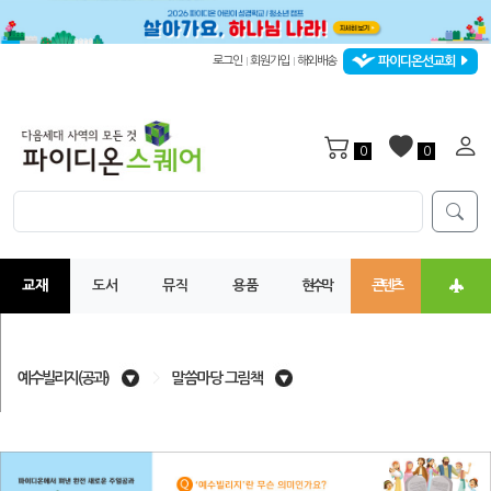
파이디온선교회
로그인
회원가입
해외배송
|
|
0
0
교재
도서
뮤직
용품
현수막
콘텐츠
예수빌리지(공과)
>
말씀마당 그림책