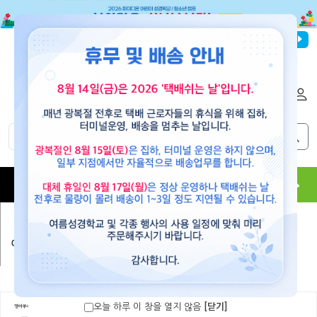
파이디온선교회
로그인
회원가입
해외배송
|
|
0
0
교재
도서
뮤직
용품
현수막
콘텐츠
예수마당(공과)
>
Cycle 3-1 중·고등부
오늘 하루 이 창을 열지 않음
[닫기]