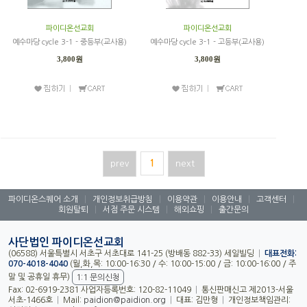
파이디온선교회
파이디온선교회
예수마당 cycle 3-1 - 중등부(교사용)
예수마당 cycle 3-1 - 고등부(교사용)
3,800원
3,800원
prev
1
next
파이디온스퀘어 소개
|
개인정보취급방침
|
이용약관
|
이용안내
|
고객센터
|
회원탈퇴
|
서점 주문 시스템
|
해외쇼핑
|
출간문의
사단법인 파이디온선교회
(06588) 서울특별시 서초구 서초대로 141-25 (방배동 882-33) 세일빌딩
|
대표전화:
070-4018-4040
(월,화,목: 10:00-16:30 / 수: 10:00-15:00 / 금: 10:00-16:00 / 주
말 및 공휴일 휴무)
1:1 문의신청
Fax: 02-6919-2381 사업자등록번호: 120-82-11049
|
통신판매신고 제2013-서울
서초-1466호
|
Mail:
paidion@paidion.org
|
대표: 김만형
|
개인정보책임관리: