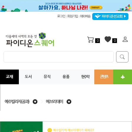
파이디온선교회
로그인
회원가입
해외배송
|
|
0
0
교재
도서
뮤직
용품
현수막
콘텐츠
예수빌리지(공과)
>
에브리데이