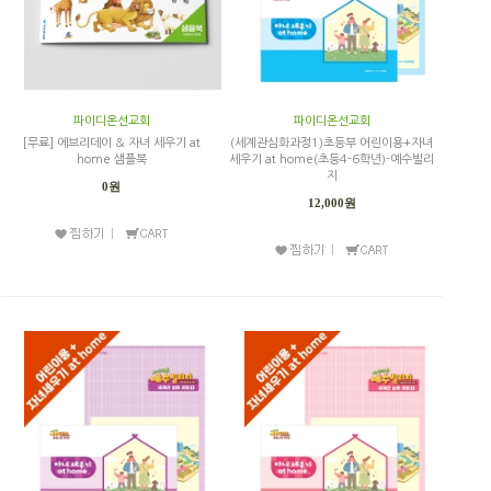
파이디온선교회
파이디온선교회
[무료] 에브리데이 & 자녀 세우기 at
(세계관심화과정1)초등부 어린이용+자녀
home 샘플북
세우기 at home(초등4-6학년)-예수빌리
지
0원
12,000원