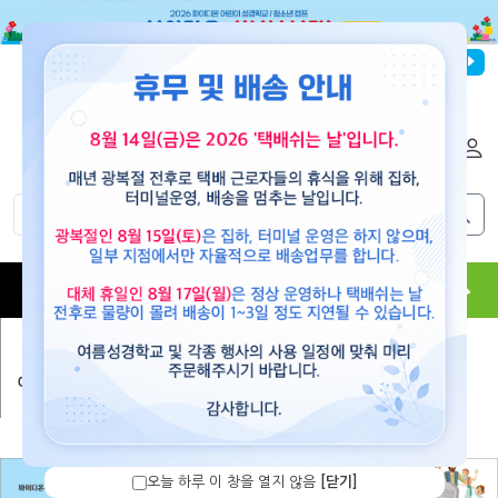
파이디온선교회
로그인
회원가입
해외배송
|
|
0
0
교재
도서
뮤직
용품
현수막
콘텐츠
예수빌리지(공과)
>
세계관 심화 과정 1
오늘 하루 이 창을 열지 않음
[닫기]