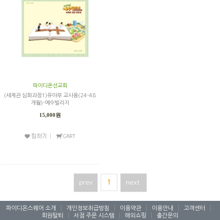
파이디온선교회
(세계관 심화과정1)유아부 교사용(24-48
개월)-예수빌리지
15,000원
prev
1
next
파이디온스퀘어 소개
|
개인정보취급방침
|
이용약관
|
이용안내
|
고객센터
|
회원탈퇴
|
서점 주문 시스템
|
해외쇼핑
|
출간문의