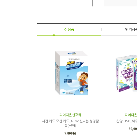
신상품
|
인기상
파이디온선교회
파이디온
사건 카드 모션 카드_NEW 신나는 성경탐
찬양 USB_예
험(신약)
60,0
7,800원