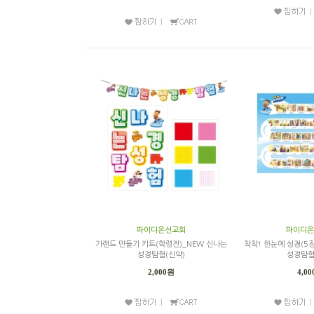
파이디온선교회
파이디온
가랜드 만들기 키트(학령전)_NEW 신나는
착착! 한눈에 성경(5
성경탐험(신약)
성경탐험
2,000원
4,0