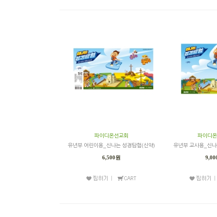
파이디온선교회
파이디온
유년부 어린이용_신나는 성경탐험(신약)
유년부 교사용_신나
6,500원
9,0