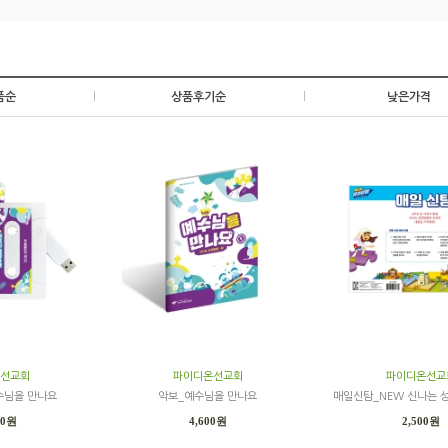
품순
|
상품후기순
|
낮은가격
선교회
파이디온선교회
파이디온선교
수님을 만나요
악보_예수님을 만나요
매일신탐_NEW 신나는 
00원
4,600원
2,500원