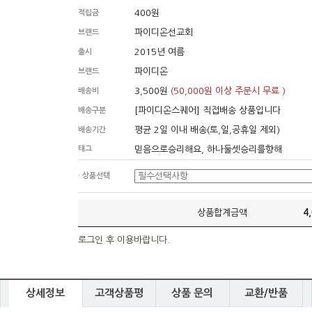
400원
적립금
파이디온선교회
브랜드
2015년 여름
출시
파이디온
브랜드
3,500원
(50,000원 이상 주문시 무료 )
배송비
[파이디온스퀘어] 직접배송 상품입니다
배송구분
평균 2일 이내 배송(토,일,공휴일 제외)
배송기간
태그
믿음으로승리해요, 하나둘셋승리를향해
· 상품선택
상품합계금액
4
로그인 후 이용바랍니다.
상세정보
고객상품평
상품 문의
교환/반품