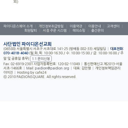
외)
파이디온스퀘어 소개
|
개인정보취급방침
|
이용약관
|
이용안내
|
고객센터
|
회원탈퇴
|
서점 주문 시스템
|
해외쇼핑
|
출간문의
사단법인 파이디온선교회
(06588) 서울특별시 서초구 서초대로 141-25 (방배동 882-33) 세일빌딩
|
대표전화:
070-4018-4040
(월,화,목: 10:00-16:30 / 수: 10:00-15:00 / 금: 10:00-16:00 / 주
말 및 공휴일 휴무)
1:1 문의신청
Fax: 02-6919-2381 사업자등록번호: 120-82-11049
|
통신판매신고 제2013-서울
서초-1466호
|
Mail:
paidion@paidion.org
|
대표: 김만형
|
개인정보책임관리:
이미진
|
Hosting by cafe24
ⓒ 2010 PAIDIONSQUARE. All rights reserved.