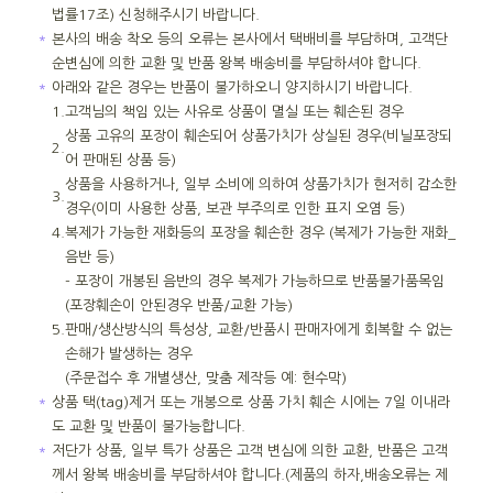
법률17조) 신청해주시기 바랍니다.
＊
본사의 배송 착오 등의 오류는 본사에서 택배비를 부담하며, 고객단
순변심에 의한 교환 및 반품 왕복 배송비를 부담하셔야 합니다.
＊
아래와 같은 경우는 반품이 불가하오니 양지하시기 바랍니다.
1.
고객님의 책임 있는 사유로 상품이 멸실 또는 훼손된 경우
상품 고유의 포장이 훼손되어 상품가치가 상실된 경우(비닐포장되
2.
어 판매된 상품 등)
상품을 사용하거나, 일부 소비에 의하여 상품가치가 현저히 감소한
3.
경우(이미 사용한 상품, 보관 부주의로 인한 표지 오염 등)
4.
복제가 가능한 재화등의 포장을 훼손한 경우 (복제가 가능한 재화_
음반 등)
- 포장이 개봉된 음반의 경우 복제가 가능하므로 반품불가품목임
(포장훼손이 안된경우 반품/교환 가능)
5.
판매/생산방식의 특성상, 교환/반품시 판매자에게 회복할 수 없는
손해가 발생하는 경우
(주문접수 후 개별생산, 맞춤 제작등 예: 현수막)
＊
상품 택(tag)제거 또는 개봉으로 상품 가치 훼손 시에는 7일 이내라
도 교환 및 반품이 불가능합니다.
＊
저단가 상품, 일부 특가 상품은 고객 변심에 의한 교환, 반품은 고객
께서 왕복 배송비를 부담하셔야 합니다.(제품의 하자,배송오류는 제