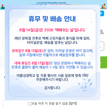
파이디온선교회
로그인
회원가입
해외배송
|
|
0
0
교재
도서
뮤직
용품
현수막
콘텐츠
여름 성경학교 음반
>
2015 [믿음으로 승리해요]
악보_하나, 둘, 셋! 승리를 향해(학령전-유아,유치부)
오늘 하루 이 창을 열지 않음
[닫기]