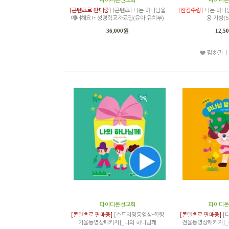
파이디온선교회
파이디온
[콘텐츠로 판매중]
[콘텐츠] 나는 하나님을
[한정수량]
나는 하나
예배해요!- 성경학교자료집(유아·유치부)
용 가방(
36,000원
12,5
파이디온선교회
파이디온
[콘텐츠로 판매중]
[스트리밍동영상-학령
[콘텐츠로 판매중]
[
기율동영상패키지]_나의 하나님께
전율동영상패키지]_