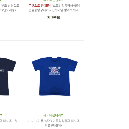
회
파이디온선교회
] 부모 성경학교
[콘텐츠로 판매중]
[스트리밍동영상-학령
 (인도자용)
전율동영상패키지]_하나님 받아주세요
32,900원
츠
파이디온티셔츠
교 티셔츠 C형
2025 (아동/성인) 여름성경학교 티셔츠
B형 (파란색)