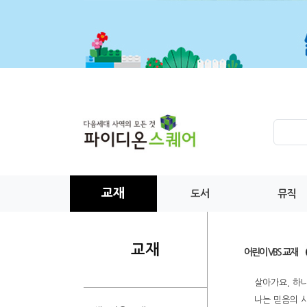
교재
도서
뮤직
교재
어린이 VBS 교재
살아가요, 하나
나는 믿음의 사