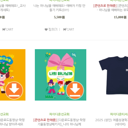
선교회
파이디온선교회
파이디온선교
님을 예배해요!_교사
나는 하나님을 예배해요!-예배자 키링 만
[콘텐츠로 판매중]
[콘텐츠
5개세트)
들기 키트(DIY)
- 하나님을 예배하는 부모
00원
5,500원
15,000원
선교회
파이디온선교회
파이디온티셔
다운로드동영상-학령
[콘텐츠로 판매중]
[다운로드동영상-학령
2025 (성인) 여름성경학
하나님 받아주세요
기율동영상패키지]_나의 하나님께
(네이비)