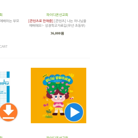
회
파이디온선교회
 예배하는 부모
[콘텐츠로 판매중]
[콘텐츠] 나는 하나님을
예배해요!- 성경학교자료집(유년·초등부)
36,000원