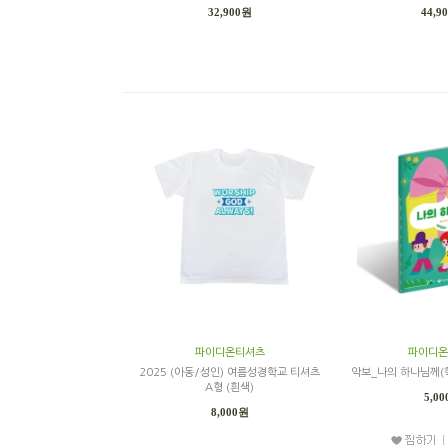
32,900원
44,9
파이디온티셔츠
파이디온
2025 (아동/성인) 여름성경학교 티셔츠
악보_나의 하나님께(
A형 (흰색)
5,0
8,000원