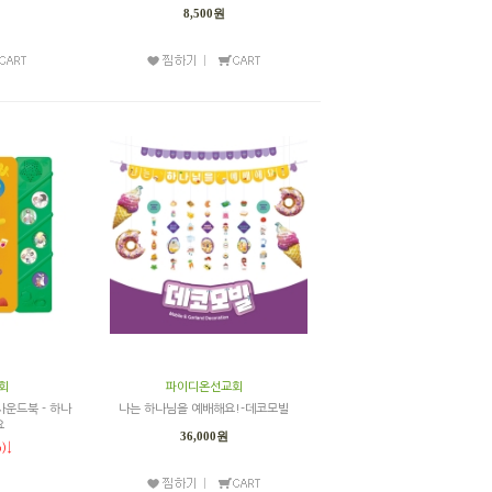
8,500원
회
파이디온선교회
사운드북 - 하나
나는 하나님을 예배해요!-데코모빌
요
36,000원
)↓