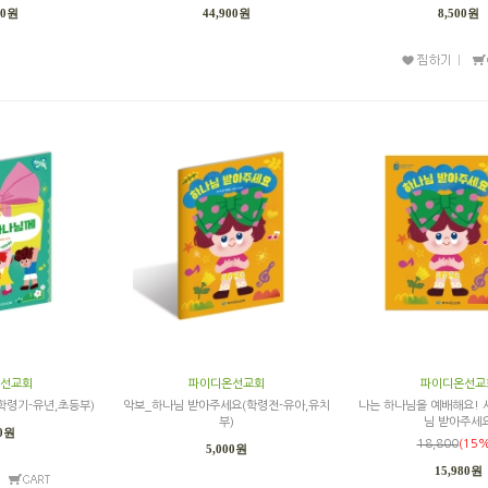
00원
44,900원
8,500원
선교회
파이디온선교회
파이디온선교
학령기-유년,초등부)
악보_하나님 받아주세요(학령전-유아,유치
나는 하나님을 예배해요! 
부)
님 받아주세
00원
18,800
(15%
5,000원
15,980원