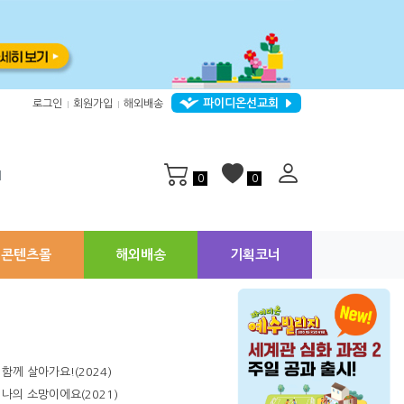
파이디온선교회
로그인
회원가입
해외배송
|
|
지
0
0
콘텐츠몰
해외배송
기획코너
함께 살아가요!(2024)
나의 소망이에요(2021)