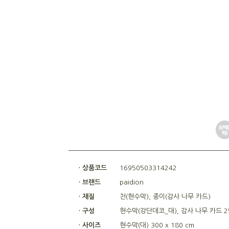
· 상품코드
16950503314242
· 브랜드
paidion
· 재질
천(현수막), 종이(감사 나무 카드)
· 구성
현수막(강단데코_대), 감사 나무 카드 2
· 사이즈
현수막(대) 300 x 180 cm