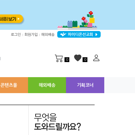
파이디온선교회
로그인
회원가입
해외배송
|
|
지
0
0
콘텐츠몰
해외배송
기획코너