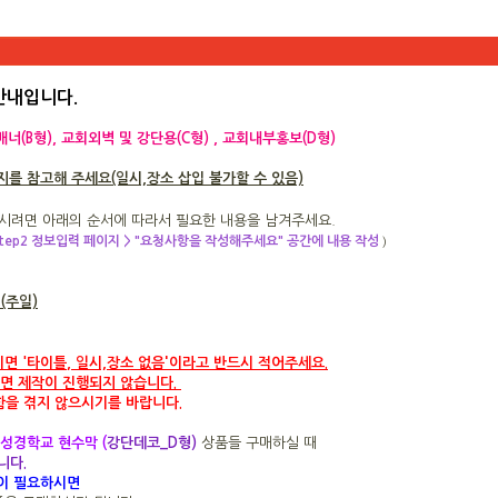
 안내입니다
.
너(B형), 교회외벽 및 강단용(C형) , 교회내부홍보(D형)
를 참고해 주세요(일시,장소 삽입 불가할 수 있음)
시려면 아래의 순서에 따라서 필요한 내용을 남겨주세요.
 step2 정보입력 페이지 > "요청사항을 작성해주세요" 공간에 내용 작성
)
일(주일)
'
시면
'타이틀
,
일시,장소 없음
이라고 반드시 적어주세요.
면 제작이 진행되지 않습니다.
함을 겪지 않으시기를 바랍니다.
 성경학교 현수막 (
강단데코_D형)
상품들 구매하실 때
니다.
입이 필요하시면