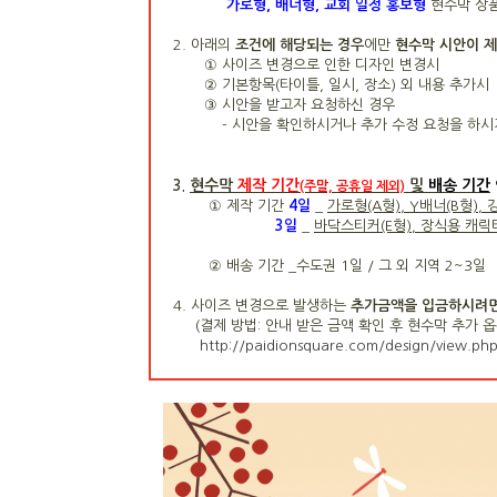
가로형, 배너형, 교회 일정 홍보형
현수막 상
2. 아래의
조건에 해당되는 경우
에만
현수막 시안이 
① 사이즈 변경으로 인한 디자인 변경시
② 기본항목(타이틀, 일시, 장소) 외 내용 추가시
③ 시안을 받고자 요청하신 경우
- 시안을 확인하시거나 추가 수정 요청을 
현수막
제작 기간
및
배송 기간
3.
(주말, 공휴일 제외)
① 제작 기간
4
일
_
가로형(A형), Y배너(B형),
3일
_
바닥스티커(E형), 장식용 캐릭터(
② 배송 기간 _수도권 1일 / 그 외 지역 2~3일
4. 사이즈 변경으로 발생하는
추가금액을 입금하시려면 
(결제 방법: 안내 받은
금액 확인 후 현수막 추가 
http://paidionsquare.com/design/view.ph