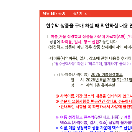
현수막 상품을 구매 하실 때 확인하실 내용
1.
여름,겨울 성경학교 상품들 가운데 가로형(A형) ,Y배
상품
에
타이틀, 일시, 장소 삽입
가능합니다.
(
성경학교 상품이 아닌 경우 상품 상세페이지의 이미지
-타이틀(사역이름), 일시, 장소에 관한 내용을 추가
하
"필수선택사항" 확인 > "바로구매, 결제하기" 클릭 >
(
ex)
타이틀(사역이름):
2026 여름성경학교
일 시:
2026년 6월 20일(토)~21
장 소:
지하 1층 유아부실
①
사역이름,기간,장
소의 내용을 인쇄하지 않으
②
주문자 요청사항을 빈공간인
상태로 주문하시
-
안내드린 사항을 꼭 확인하셔서
사용에 불편
※ 여름 성경학교 현수막
(강단데코_H형)
/
겨울
텍스트 (사역이름, 일시, 장소) 삽입이 불가합
※
여름,겨울 성경학교 상품 가운데 텍스트 삽