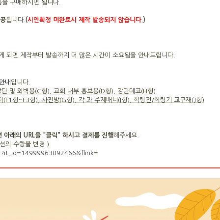
품을 구매하시면 됩니다.
제공
됩니다.
(
시안확정 미완료시 제작 발송되지 않습니다.
)
하시게 되면 제작부터 발송까지 더 많은 시간이 소요됨을 안내드립니다
안내
입니다.
 강단 및 외벽용(C형), 교회 내부 홍보용(D형), 강단데코(H형)
F1형~F3형), 사진방(G형), 각 과 주제배너(I형), 학령전/학령기 교구재(J형)
아래의 URL을 "클릭" 하시고 결제를 진행
해주세요.
옵션의 수량을 변경
)
p?it_id=14999963092466&flink
=