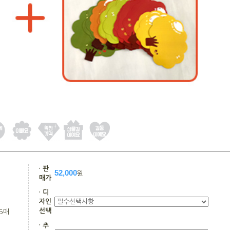
· 판
52,000
원
매가
· 디
자인
선택
5매
· 추