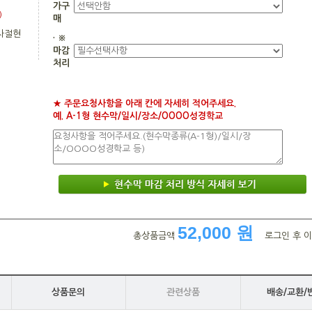
가구
)
매
사절현
· ※
마감
처리
★ 주문요청사항을 아래 칸에 자세히 적어주세요.
예. A-1형 현수막/일시/장소/OOOO성경학교
52,000 원
총상품금액
로그인 후 이
상품문의
관련상품
배송/교환/