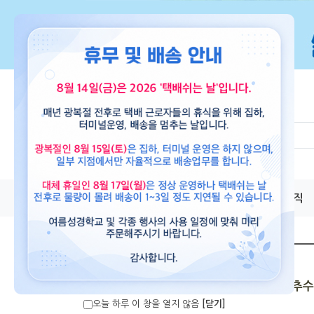
교재
도서
뮤직
사랑 가득한 추수
오늘 하루 이 창을 열지 않음
[닫기]