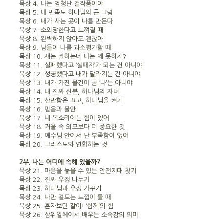
묵상 4. 나는 엄청난 걸작품이야
묵상 5. 내 민족도 하나님의 큰 그림
묵상 6. 내가 사는 곳이 나를 만든다
묵상 7. 소외당한다고 느껴질 때
묵상 8. 완벽하지 않아도 괜찮아
묵상 9. 남들이 나를 과소평가할 때
묵상 10. 쟤는 잘하는데 나는 왜 못하지?
묵상 11. 실패했다고 ‘실패자’가 되는 건 아니야
묵상 12. 성공했다고 내가 달라지는 건 아니야
묵상 13. 내가 가진 물건이 곧 ‘나’는 아니야
묵상 14. 내 진짜 신분, 하나님의 자녀
묵상 15. 산만함은 끄고, 하나님을 켜기
묵상 16. 믿음과 불안
묵상 17. 네 목소리에는 힘이 있어
묵상 18. 거울 속 외모보다 더 중요한 것
묵상 19. 예수님 안에서 난 부족함이 없어
묵상 20. 그리스도와 연합하는 것
2부. 나는 어디에 속해 있을까?
묵상 21. 마음을 놓을 수 있는 안전지대 찾기
묵상 22. 진짜 우정 나누기
묵상 23. 하나님과 우정 가꾸기
묵상 24. 나만 겉도는 느낌이 들 때
묵상 25. 혼자보단 같이! ‘함께’의 힘
묵상 26. 삼위일체에서 배우는 소속감의 의미