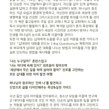
은 단순한 지식 전달에서 끝나지 않는다. 자신을 깊이 있게 살펴보는
질문에 답하고 주제와 관련된 미션을 실천하다 보면, 하나님이 창조
하신 지금 모습과 환경에 만족하고, 자신만의 방법으로 세상에 선한
영향력을 끼칠 건강한 그리스도인으로 성장할 토대를 다지게 될 것이
다. 이 책은 중고등부의 주일 공과 교재나 학교 및 교회에서 소그룹
독서 모임에서 활용하기 좋고, 큐티 책처럼 십대가 혼자 묵상해도 좋
다. 어떤 방식이든, 십대가 세상의 시끄러운 소리에서 벗어나 자신과
인생을 하나님의 눈으로 보도록 이끌어줄 것이다.
또한 이 책을 읽는 십대에게 도움을 주고 싶은 어른을 위한 가이드가
있다. 『십대와의 대화를 만드는 3 Big Questions』는 목회자와 교사
와 부모에게 십대와 깊은 대화를 나누는 방법과 아이들을 가장 좋은
길로 인도하는 방법을 제시해줄 것이다.
‘나는 누구일까?’ 혼란스럽고
‘나는 어디에 속해 있지?’ 외로움이 찾아오며
‘세상에서 무슨 일을 하며 살아야 할까?’ 진로를 고민하는
모든 십대를 위한 자아 발견 여행
하나님이 창조하신 ‘진짜 나’를 발견하고
신앙으로 삶을 디자인해주는 묵상&실천 가이드
수년 동안 십대 아이들을 인터뷰하고, 청소년 모임을 이끌며 연구해
온 데이터를 바탕으로 쓰인 이 책은, 단순히 삶에 필요한 팁을 알려주
는 차원을 넘어선다. 십대들은 각 장의 가이드를 따라 혼자 고민하고