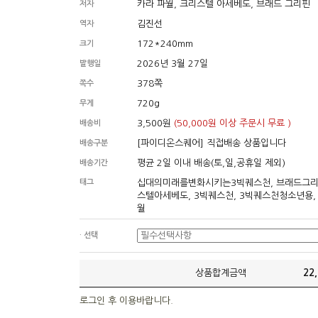
카라 파월, 크리스텔 아세베도, 브래드 그리핀
저자
김진선
역자
172*240mm
크기
2026년 3월 27일
발행일
378쪽
쪽수
720g
무게
3,500원
(50,000원 이상 주문시 무료 )
배송비
[파이디온스퀘어] 직접배송 상품입니다
배송구분
평균 2일 이내 배송(토,일,공휴일 제외)
배송기간
태그
십대의미래를변화시키는3빅퀘스천, 브래드그리
스텔아세베도, 3빅퀘스천, 3빅퀘스천청소년용,
월
· 선택
상품합계금액
22
로그인 후 이용바랍니다.