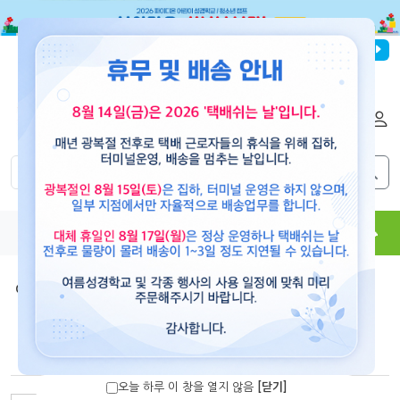
파이디온선교회
로그인
회원가입
해외배송
|
|
0
0
교재
도서
뮤직
용품
현수막
콘텐츠
여름사역 추천도서
>
2026 추천도서
[10%할인]
십대의 미래를 변화시키는 3 Big
Questions(청소년용)
오늘 하루 이 창을 열지 않음
[닫기]