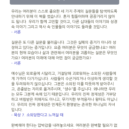
우리는 여러분이 스스로 중요한 세 가지 주제의 질문들을 탐색하도록
안내하기 위해 이 책을 썼습니다. 혼자 힘들어하며 끙끙거리지 않아
도 됩니다. 우리가 함께 고민할 것이고, 다른 십대들의 이야기와 성경
속 이야기 그리고 역사 속 인물들의 이야기도 들려줄 것입니다.
- 서론
질문은 또 다른 질문을 불러옵니다. 그것은 실패의 증거가 아니라 성
장하고 있다는 증거입니다. 요즘 여러분은 무엇이 궁금했나요? 여러
분의 현재 모습이나 삶과 관련해서 여러분을 괴롭히는 질문은 무엇인
가요? 여러분의 미래에 대해 어떤 점이 궁금한가요?
- 서론
예수님은 외로움에 시달리고, 거절당해 괴로워하는 소외된 사람들에
게 가까이 다가가십니다. 사람들이 수군거리거나 이상하게 생각할 것
을 두려워하지 않으십니다. 그분은 소외된 이를 따뜻하게 받아주시
고, 존중받는 자리로 옮겨주시며, “생수”를 주십니다. 왜냐하면 우리
는 모두 그분께 속해 있기 때문입니다. 우리의 진짜 정체성은 거부당
하고 버림받은 피해자도 아니고, 무가치한 부적응자나 왕따도 아닙니
다. 우리의 진짜 정체성은 언제든지 환영받는 존귀한 하나님의 자녀
입니다.
- 묵상 7. 소외당한다고 느껴질 때
완벽해야 한다는 압박감을 내려놓으세요. 여러분은 완벽할 필요가 없