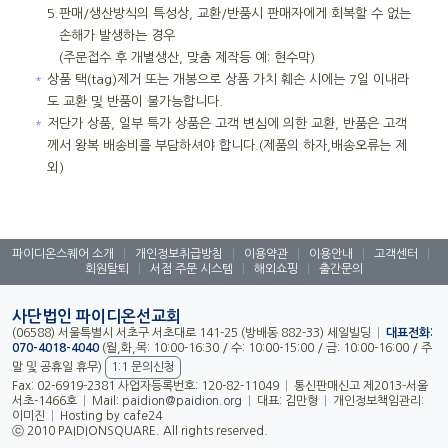
5.
판매/생산방식의 특성상, 교환/반품시 판매자에게 회복할 수 없는
손해가 발생하는 경우
(주문접수 후 개별생산, 맞춤 제작등 예: 현수막)
＊
상품 택(tag)제거 또는 개봉으로 상품 가치 훼손 시에는 7일 이내라
도 교환 및 반품이 불가능합니다.
＊
저단가 상품, 일부 특가 상품은 고객 변심에 의한 교환, 반품은 고객
께서 왕복 배송비를 부담하셔야 합니다.(제품의 하자,배송오류는 제
외)
파이디온스퀘어 소개
|
개인정보취급방침
|
이용약관
|
이용안내
|
고객센터
|
회원탈퇴
|
서점 주문 시스템
|
해외쇼핑
|
출간문의
사단법인 파이디온선교회
(06588) 서울특별시 서초구 서초대로 141-25 (방배동 882-33) 세일빌딩
|
대표전화:
070-4018-4040
(월,화,목: 10:00-16:30 / 수: 10:00-15:00 / 금: 10:00-16:00 / 주
말 및 공휴일 휴무)
1:1 문의신청
Fax: 02-6919-2381 사업자등록번호: 120-82-11049
|
통신판매신고 제2013-서울
서초-1466호
|
Mail:
paidion@paidion.org
|
대표: 김만형
|
개인정보책임관리:
이미진
|
Hosting by cafe24
ⓒ 2010 PAIDIONSQUARE. All rights reserved.