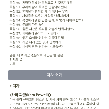
묵상 50. 저마다 특별한 목적으로 지음받은 우리
묵상 51. 우리의 삶과 목적은 연결되어 있다
묵상 52. 혼자보다 함께할 때 더 빛나는 우리
묵상 53. 사람들을 도우며 세상을 변화시키기
묵상 54. 복잡하게 얽힌 인종 문제, 어떻게 대해야 할까?
묵상 55. 문화의 다리 놓기
묵상 56. 힘든 시간은 우리를 어떻게 변화시킬까?
묵상 57. 지혜롭게 승낙하고 거절하기
묵상 58. 좋은 소식을 전하는 아름다운 발
묵상 59. 지금 내게 있는 것에 만족하기
묵상 60. 세상이 진짜 원하는 내 모습은?
결론. 바로 지금 믿음으로 내딛는 한 걸음
감사의 글
미주
저자 소개
* 저자
<카라 파월(Kara Powell)>
미국 풀러 신학교의 청소년 및 가족 사역 분야 교수이자, 풀러 청소년
연구소(Fuller Youth Institute)의 대표다. 「크리스채너티 투데이」에
서 ‘주목해야 할 50명의 여성’으로 선정된 카라는 수십 년간 청소년