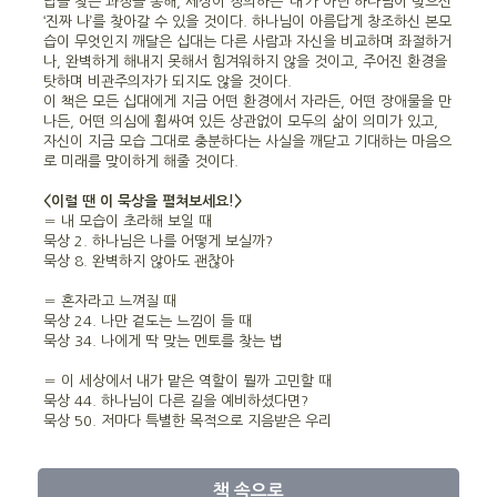
답을 찾는 과정을 통해, 세상이 정의하는 ‘내’가 아닌 하나님이 빚으신
‘진짜 나’를 찾아갈 수 있을 것이다. 하나님이 아름답게 창조하신 본모
습이 무엇인지 깨달은 십대는 다른 사람과 자신을 비교하며 좌절하거
나, 완벽하게 해내지 못해서 힘겨워하지 않을 것이고, 주어진 환경을
탓하며 비관주의자가 되지도 않을 것이다.
이 책은 모든 십대에게 지금 어떤 환경에서 자라든, 어떤 장애물을 만
나든, 어떤 의심에 휩싸여 있든 상관없이 모두의 삶이 의미가 있고,
자신이 지금 모습 그대로 충분하다는 사실을 깨닫고 기대하는 마음으
로 미래를 맞이하게 해줄 것이다.
<이럴 땐 이 묵상을 펼쳐보세요!>
〓 내 모습이 초라해 보일 때
묵상 2. 하나님은 나를 어떻게 보실까?
묵상 8. 완벽하지 않아도 괜찮아
〓 혼자라고 느껴질 때
묵상 24. 나만 겉도는 느낌이 들 때
묵상 34. 나에게 딱 맞는 멘토를 찾는 법
〓 이 세상에서 내가 맡은 역할이 뭘까 고민할 때
묵상 44. 하나님이 다른 길을 예비하셨다면?
묵상 50. 저마다 특별한 목적으로 지음받은 우리
책 속으로