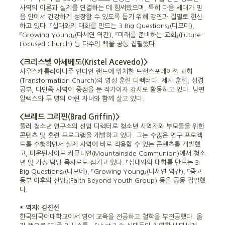
사역의 이론과 실제를 연결하는 데 힘써왔으며, 특히 다음 세대가 믿
음 안에서 건강하게 성장할 수 있도록 돕기 위해 강연과 집필로 헌신
하고 있다. 『십대와의 대화를 만드는 3 Big Questions』(디모데),
『Growing Young』(다세연 역간), 『미래를 준비하는 교회』(Future-
Focused Church) 등 다수의 책을 공동 집필했다.
<크리스텔 아세베도(Kristel Acevedo)>
사우스캐롤라이나주 인디언 랜드에 위치한 트랜스포메이션 교회
(Transformation Church)의 영성 훈련 디렉터다. 제자 훈련, 성경
공부, 다민족 사역에 중점을 둔 작가이자 강사로 활동하고 있다. 남편
알렉스와 두 명의 어린 자녀와 함께 살고 있다.
<브래드 그리핀(Brad Griffin)>
풀러 청소년 연구소의 선임 디렉터로 청소년 사역자와 부모들을 위한
콘텐츠 및 훈련 프로그램을 개발하고 있다. 그는 수많은 연구 프로젝
트를 수행하면서 실제 사역에 바로 적용할 수 있는 콘텐츠를 개발했
고, 마운틴사이드 커뮤니언(Mountainside Communion)에서 청소
년 및 가정 담당 목사로도 섬기고 있다. 『십대와의 대화를 만드는 3
Big Questions』(디모데), 『Growing Young』(다세연 역간), 『중고
등부 이후의 신앙』(Faith Beyond Youth Group) 등을 공동 집필했
다.
* 역자: 김진선
한국외국어대학교에서 영어 교육을 전공하고 철학을 부전공했다. 옮