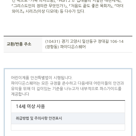
긴 책으로 『가족 의사소통』, 『Hurt 2.0: 십대들의 치열한 내면세계』,
『그리스도인의 정의란 무엇인가?』, 『처음도 끝도 좋은 목회자』, 『마더
와이즈』 시리즈(이상 디모데) 등 다수가 있다.
(10431) 경기 고양시 일산동구 장대길 106-14
교환/반품 주소
(장항동) 파이디온스퀘어
어린이제품 안전특별법이 시행됩니다.
파이디온스퀘어는 모든 규정을 준수하고 다음세대 어린이들의 안전과
유익을 위해 더 깊이있는 기준을 나누고자 내부적으로 파스가이드를
제공합니다
14세 이상 사용
취급방법 및 주의사항 안전표시