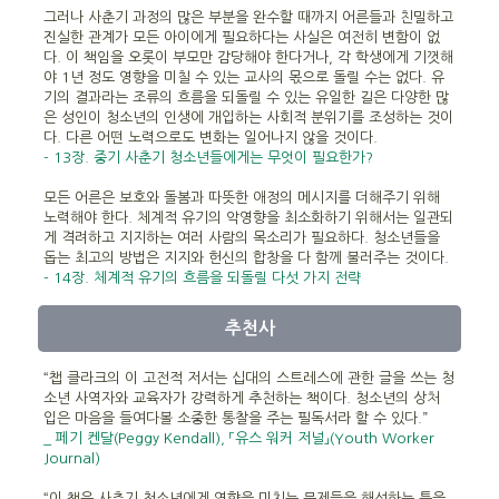
그러나 사춘기 과정의 많은 부분을 완수할 때까지 어른들과 친밀하고
진실한 관계가 모든 아이에게 필요하다는 사실은 여전히 변함이 없
다. 이 책임을 오롯이 부모만 감당해야 한다거나, 각 학생에게 기껏해
야 1년 정도 영향을 미칠 수 있는 교사의 몫으로 돌릴 수는 없다. 유
기의 결과라는 조류의 흐름을 되돌릴 수 있는 유일한 길은 다양한 많
은 성인이 청소년의 인생에 개입하는 사회적 분위기를 조성하는 것이
다. 다른 어떤 노력으로도 변화는 일어나지 않을 것이다.
- 13장. 중기 사춘기 청소년들에게는 무엇이 필요한가?
모든 어른은 보호와 돌봄과 따뜻한 애정의 메시지를 더해주기 위해
노력해야 한다. 체계적 유기의 악영향을 최소화하기 위해서는 일관되
게 격려하고 지지하는 여러 사람의 목소리가 필요하다. 청소년들을
돕는 최고의 방법은 지지와 헌신의 합창을 다 함께 불러주는 것이다.
- 14장. 체계적 유기의 흐름을 되돌릴 다섯 가지 전략
추천사
“챕 클라크의 이 고전적 저서는 십대의 스트레스에 관한 글을 쓰는 청
소년 사역자와 교육자가 강력하게 추천하는 책이다. 청소년의 상처
입은 마음을 들여다볼 소중한 통찰을 주는 필독서라 할 수 있다.”
_ 페기 켄달(Peggy Kendall), 「유스 워커 저널」(Youth Worker
Journal)
“이 책은 사춘기 청소년에게 영향을 미치는 문제들을 해석하는 틀을