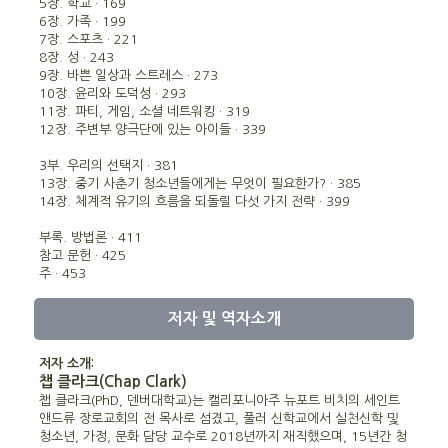
5장. 학교 · 169
6장. 가족 · 199
7장. 스포츠 · 221
8장. 성 · 243
9장. 바쁜 일상과 스트레스 · 273
10장. 윤리와 도덕성 · 293
11장. 파티, 게임, 소셜 네트워킹 · 319
12장. 주변부 양극단에 있는 아이들 · 339
3부. 우리의 선택지 · 381
13장. 중기 사춘기 청소년들에게는 무엇이 필요한가? · 385
14장. 체계적 유기의 흐름을 되돌릴 다섯 가지 전략 · 399
부록. 방법론 · 411
참고 문헌 · 425
주 · 453
저자 및 역자소개
저자 소개:
챕 클라크(Chap Clark)
챕 클라크(PhD, 덴버대학교)는 캘리포니아주 뉴포트 비치의 세인트
앤드류 장로교회의 전 목사로 섬겼고, 풀러 신학교에서 실천신학 및
청소년, 가정, 문화 담당 교수로 2018년까지 재직했으며, 15년간 청