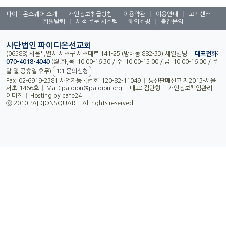
파이디온스퀘어 소개
|
개인정보취급방침
|
이용약관
|
이용안내
|
고객센터
|
회원탈퇴
|
서점 주문 시스템
|
해외쇼핑
|
출간문의
사단법인 파이디온선교회
(06588) 서울특별시 서초구 서초대로 141-25 (방배동 882-33) 세일빌딩
|
대표전화:
070-4018-4040
(월,화,목: 10:00-16:30 / 수: 10:00-15:00 / 금: 10:00-16:00 / 주
말 및 공휴일 휴무)
1:1 문의신청
Fax: 02-6919-2381 사업자등록번호: 120-82-11049
|
통신판매신고 제2013-서울
서초-1466호
|
Mail:
paidion@paidion.org
|
대표: 김만형
|
개인정보책임관리:
이미진
|
Hosting by cafe24
ⓒ 2010 PAIDIONSQUARE. All rights reserved.