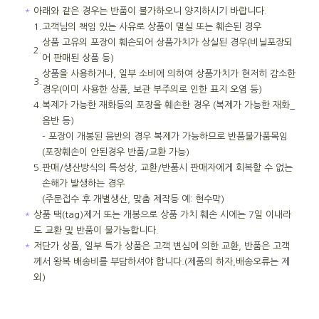
＊
아래와 같은 경우는 반품이 불가하오니 양지하시기 바랍니다.
1.
고객님의 책임 있는 사유로 상품이 멸실 또는 훼손된 경우
상품 고유의 포장이 훼손되어 상품가치가 상실된 경우(비닐포장되
2.
어 판매된 상품 등)
상품을 사용하거나, 일부 소비에 의하여 상품가치가 현저히 감소한
3.
경우(이미 사용한 상품, 보관 부주의로 인한 표지 오염 등)
4.
복제가 가능한 재화등의 포장을 훼손한 경우 (복제가 가능한 재화_
음반 등)
- 포장이 개봉된 음반의 경우 복제가 가능하므로 반품불가품목임
(포장훼손이 안된경우 반품/교환 가능)
5.
판매/생산방식의 특성상, 교환/반품시 판매자에게 회복할 수 없는
손해가 발생하는 경우
(주문접수 후 개별생산, 맞춤 제작등 예: 현수막)
＊
상품 택(tag)제거 또는 개봉으로 상품 가치 훼손 시에는 7일 이내라
도 교환 및 반품이 불가능합니다.
＊
저단가 상품, 일부 특가 상품은 고객 변심에 의한 교환, 반품은 고객
께서 왕복 배송비를 부담하셔야 합니다.(제품의 하자,배송오류는 제
외)