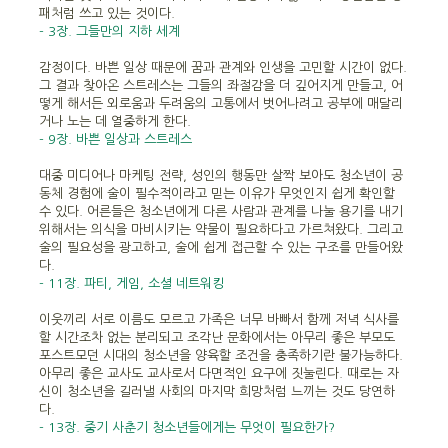
패처럼 쓰고 있는 것이다.
- 3장. 그들만의 지하 세계
감정이다. 바쁜 일상 때문에 꿈과 관계와 인생을 고민할 시간이 없다.
그 결과 찾아온 스트레스는 그들의 좌절감을 더 깊어지게 만들고, 어
떻게 해서든 외로움과 두려움의 고통에서 벗어나려고 공부에 매달리
거나 노는 데 열중하게 한다.
- 9장. 바쁜 일상과 스트레스
대중 미디어나 마케팅 전략, 성인의 행동만 살짝 보아도 청소년이 공
동체 경험에 술이 필수적이라고 믿는 이유가 무엇인지 쉽게 확인할
수 있다. 어른들은 청소년에게 다른 사람과 관계를 나눌 용기를 내기
위해서는 의식을 마비시키는 약물이 필요하다고 가르쳐왔다. 그리고
술의 필요성을 광고하고, 술에 쉽게 접근할 수 있는 구조를 만들어왔
다.
- 11장. 파티, 게임, 소셜 네트워킹
이웃끼리 서로 이름도 모르고 가족은 너무 바빠서 함께 저녁 식사를
할 시간조차 없는 분리되고 조각난 문화에서는 아무리 좋은 부모도
포스트모던 시대의 청소년을 양육할 조건을 충족하기란 불가능하다.
아무리 좋은 교사도 교사로서 다면적인 요구에 짓눌린다. 때로는 자
신이 청소년을 길러낼 사회의 마지막 희망처럼 느끼는 것도 당연하
다.
- 13장. 중기 사춘기 청소년들에게는 무엇이 필요한가?