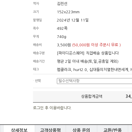
김진선
역자
152x223mm
크기
2024년 12월 11일
발행일
492쪽
쪽수
740g
무게
3,500원
(50,000원 이상 주문시 무료 )
배송비
[파이디온스퀘어] 직접배송 상품입니다
배송구분
평균 2일 이내 배송(토,일,공휴일 제외)
배송기간
태그
챕클라크, hurt2.0, 십대들의치열한내면세계, h
· 선택
상품합계금액
34
로그인 후 이용바랍니다.
상세정보
고객상품평
상품 문의
교환/반품