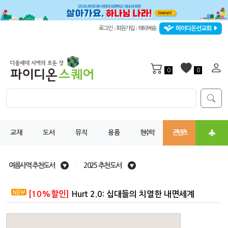
파이디온선교회
로그인
회원가입
해외배송
|
|
0
0
교재
도서
뮤직
용품
현수막
콘텐츠
여름사역 추천도서
>
2025 추천도서
[10%할인]
Hurt 2.0: 십대들의 치열한 내면세계