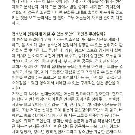
이게 된다. 저자는 이 모든 것이 성인 사회가 아이들을 유기하는 현상
이라고 분석한다. 아직 모든 면에서 발달 중이며 세계관과 가치관이
정립되지 않은 청소년들이 이런 문화를 그대로 흡수하여 문제를 일으
키는 것을 보고 놀라서는 안 된다. 모두 어른들이 자초한 일이기 때문
이다.
청소년이 건강하게 자랄 수 있는 토양의 조건은 무엇일까?
이 현상을 해결하기 위해 저자는 청소년을 바라보는 시선을 새롭게
하고, 온 사회가 힘써 청소년이 건강하게 성장할 수 있는 분위기와 환
경을 만들어야 한다고 주장한다. 가령, 청소년 스포츠 경기에서 실력
이 뒤처지는 아이도 똑같이 뛰게 해주고, 승패에 상관없이 모두를 격
려하며, 한 지역의 학교 관계자, 부모, 관련 공무원, 청소년 단체장,
교회가 협력하여 지역의 십대들을 돌보는 방안을 마련하는 모임을 결
성하고, 학생 개인에게 오랫동안 관심을 쏟고 조언해줄 수 있는 여러
어른을 연결해주는 프로그램을 활성화시키는 등, 아이들이 좌절감과
소외감을 느꼈던 영역에서 회복될 수 있는 구체적인 실천 방안을 제
시한다.
저자는 이 책에서 십대들에게는 어른이 필요하다고 강조한다. 겉으로
는 싫다고 반항하지만 아이들은 안전한 경계선을 정해주고, 보살핌과
사랑을 받고 있다는 안정감을 주며, 끈기 있게 기다려줄 어른들을 원
한다. 또한 저자는 십대를 구제 불능의 골칫덩어리로만 보지 말고, 버
림받고 홀로 생존하기 위해 가시를 세운 그들을 따뜻하게 품어주는
어른이 되라고 조언한다. 방대한 학술 논문과 통계를 적용하여 탄탄
한 학문적 근거를 갖춘 이 책은 십대를 양육하는 부모, 교사, 청소년
사역 담당자, 청소년 정책 입안자 그리고 청소년을 귀중한 존재로 보