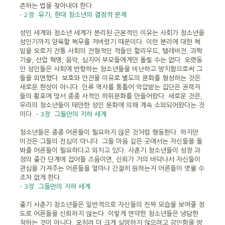
존하는 법을 찾아내야 한다.
- 2장. 유기, 현대 청소년의 결정적 문제
성인 세계와 청소년 세계가 분리된 근본적인 이유는 사회가 청소년을
성인기까지 양육할 책무를 저버렸기 때문이다. 이런 분리에 대한 책
임을 오로지 전통 사회의 전형적인 적들인 할리우드, 텔레비전, 과학
기술, 산업 혁명, 음악, 심지어 부모들에게만 돌릴 수는 없다. 오랫동
안 성인들은 사회에 반항하는 청소년들을 비난하고 방치함으로써 그
들을 외면했다. 보호와 안전을 이유로 별도의 문화를 형성하는 것은
새로운 현상이 아니다. 인류 역사를 통틀어 억압받는 집단은 권력자
들의 횡포에 맞서 종종 사적인 하위문화를 만들어왔다. 새로운 것은,
우리의 청소년들이 태만한 성인 문화에 의해 계속 소외되어왔다는 것
이다.
- 3장. 그들만의 지하 세계
청소년들은 종종 어른들이 필요하지 않은 것처럼 행동한다. 하지만
이것은 그들의 진심이 아니다. 그들 마음 깊은 곳에서는 자신들을 돌
봐줄 어른들이 필요하다고 외치고 있다. 사춘기 청소년들이 성장 과
정의 중간 단계에 접어들 즈음이면, 신뢰가 거의 바닥나서 자신들이
관심을 가져주는 어른들을 얼마나 간절히 원하는지 어른들이 엿볼 수
조차 없게 한다.
- 3장. 그들만의 지하 세계
중기 사춘기 청소년들은 일반적으로 자신들의 진짜 모습을 보여줄 정
도로 어른들을 신뢰하지 않는다. 이렇게 연약한 청소년들은 냉담한
척하는 것이 아니다. 오히려 더 크게 실망하지 않으려고 강인함을 방