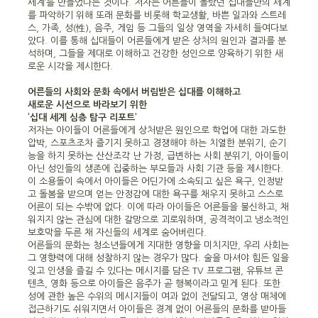
세계’를 만들었다는 것이다. 저자는 어른들이 몰랐던 십대들만의 세계
를 파악하기 위해 또래 문화를 비롯해 학교생활, 바쁜 일과와 스트레
스, 가족, 성(性), 음주, 게임 등 그들의 일상 영역을 자세히 들여다보
았다. 이를 통해 십대들이 어른들에게 받은 상처의 원인과 결과를 분
석하며, 그들을 제대로 이해하고 건강한 성인으로 양육하기 위한 새
로운 시각을 제시한다.
어른들의 사회와 문화 속에서 버림받은 십대를 이해하고
새로운 시선으로 바라보기 위한
‘십대 세계 심층 탐구 리포트’
저자는 아이들이 어른들에게 상처받은 원인으로 학업에 대한 과도한
압박, 스포츠조차 즐기지 못하고 경쟁해야 하는 치열한 분위기, 순기
능을 하지 못하는 산산조각 난 가정, 급변하는 사회 분위기, 아이들이
아닌 성인들의 생존에 집중하는 부모들과 사회 기관 등을 제시한다.
이 소용돌이 속에서 아이들은 어딘가에 소속되고 싶은 욕구, 인정받
고 돌봄을 받으며 얻는 안정감에 대한 욕구를 채우지 못하고 스스로
어른이 되는 수밖에 없다. 이에 따라 아이들은 어른들을 불신하고, 채
워지지 않는 관심에 대한 갈망으로 괴로워하며, 공격적이고 냉소적인
보호막을 두른 채 자신들의 세계로 숨어버린다.
어른들의 문화는 청소년들에게 지대한 영향을 미치지만, 우리 사회는
그 영향력에 대해 성찰하지 않는 경우가 많다. 술을 마셔야 힘든 일을
잊고 인생을 즐길 수 있다는 메시지를 담은 TV 프로그램, 유튜브 콘
텐츠, 영화 등으로 아이들은 음주가 곧 행복이라고 믿게 된다. 또한
성에 관한 높은 수위의 메시지들이 여과 없이 전달되고, 영상 매체에
접근하기도 쉬워지면서 아이들은 경계 없이 어른들의 문화를 받아들