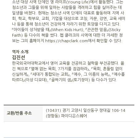
소년 대상 사역 단체인 영 라이프(Young Life)에서 활동했다. 그는
청소년과 그들을 위해 일하는 사람들을 격려하고 힘을 실어주는 데
일생을 바쳤다. 현재는 청소년 사역 단체의 대표로 활동하며 지역 사
회, 학교, 학부모, 교회, 기업을 대상으로 코칭, 자문, 강연, 교육 세미
나 등을 통해 청소년이 건강하게 자라기 위한 토양을 다지고 있다.
『아이들이 상처받을 때』(When Kids Hurt), 『끈끈한 믿음』(Sticky
Faith) 등 다수의 책을 썼다. 챕 클라크의 사역에 대한 더 자세한 정
보는 그의 홈페이지 https://chapclark.com에서 확인할 수 있다.
역자 소개:
김진선
한국외국어대학교에서 영어 교육을 전공하고 철학을 부전공했다. 옮
긴 책으로 『열매 없는 목회, 7가지를 점검하라』, 『목회, 흔들림 없이
신실하게』, 『세대가 통합되는 교회』, 『예수, 그 이름의 능력』, 『예수를
따르다』(이상 디모데), 『골짜기의 샘』(토기장이) 등 다수가 있다.
(10431) 경기 고양시 일산동구 장대길 106-14
교환/반품 주소
(장항동) 파이디온스퀘어