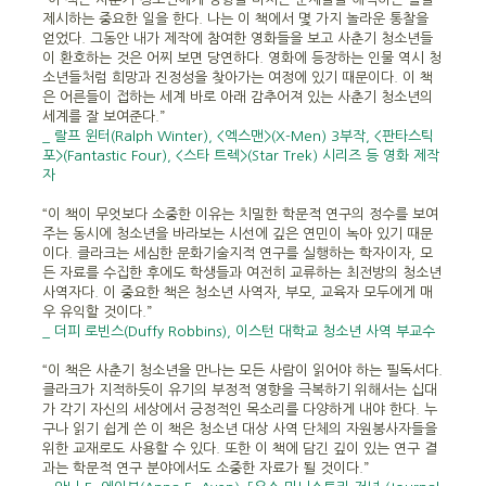
제시하는 중요한 일을 한다. 나는 이 책에서 몇 가지 놀라운 통찰을
얻었다. 그동안 내가 제작에 참여한 영화들을 보고 사춘기 청소년들
이 환호하는 것은 어찌 보면 당연하다. 영화에 등장하는 인물 역시 청
소년들처럼 희망과 진정성을 찾아가는 여정에 있기 때문이다. 이 책
은 어른들이 접하는 세계 바로 아래 감추어져 있는 사춘기 청소년의
세계를 잘 보여준다.”
_ 랄프 윈터(Ralph Winter), <엑스맨>(X-Men) 3부작, <판타스틱
포>(Fantastic Four), <스타 트렉>(Star Trek) 시리즈 등 영화 제작
자
“이 책이 무엇보다 소중한 이유는 치밀한 학문적 연구의 정수를 보여
주는 동시에 청소년을 바라보는 시선에 깊은 연민이 녹아 있기 때문
이다. 클라크는 세심한 문화기술지적 연구를 실행하는 학자이자, 모
든 자료를 수집한 후에도 학생들과 여전히 교류하는 최전방의 청소년
사역자다. 이 중요한 책은 청소년 사역자, 부모, 교육자 모두에게 매
우 유익할 것이다.”
_ 더피 로빈스(Duffy Robbins), 이스턴 대학교 청소년 사역 부교수
“이 책은 사춘기 청소년을 만나는 모든 사람이 읽어야 하는 필독서다.
클라크가 지적하듯이 유기의 부정적 영향을 극복하기 위해서는 십대
가 각기 자신의 세상에서 긍정적인 목소리를 다양하게 내야 한다. 누
구나 읽기 쉽게 쓴 이 책은 청소년 대상 사역 단체의 자원봉사자들을
위한 교재로도 사용할 수 있다. 또한 이 책에 담긴 깊이 있는 연구 결
과는 학문적 연구 분야에서도 소중한 자료가 될 것이다.”