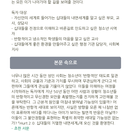
는 모든 이가 나아가야 할 길을 보여줄 것이다.
독자 대상:
- 자신만의 세계로 들어가는 십대들의 내면세계를 알고 싶은 부모, 교
사, 상담사
- 십대들을 진정으로 이해하고 바른길로 인도하고 싶은 청소년 사역
자
- 반항적이고 냉소적인 학생들의 마음을 알고 싶은 교사
- 십대들에게 좋은 환경을 만들어주고 싶은 행정 기관 담당자, 사회복
지사
본문 속으로
너무나 많은 시간 동안 성인 사회는 청소년이 ‘반항적인’ 태도로 일관
하고, 사회의 규율과 기준과 가치를 무시하며 무관심하게 군다고 비
판하며 그들에게 관심을 기울이지 않았다. 이들을 이해하는 여정을
시작하려는 독자에게 지난 50년 동안 어떤 사람과 상황이 청소년들
의 반항적이고 무신경한 오만을 촉발했는지를 진지하게 고민해볼 것
을 부탁한다. 그 근본적 원인을 마침내 밝혀낼 가능성이 있을까? 어
른에게는 반항적 세대로 보이지만, 사실은 방향을 모른 채 나침반 없
이 표류하며 바다를 떠다니는 아이가 보이는 필연적 반응은 아닐까?
이들이 그 불안정함을 표현하는 특별히 취약한 세대일 가능성은 없는
가? 『Hurt 2.0: 십대들의 치열한 내면세계』에 오신 것을 환영한다.
- 초판 서문