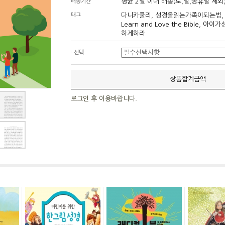
평균 2일 이내 배송(토,일,공휴일 제외
배송기간
태그
다니카쿨리, 성경을읽는가족이되는법, Hel
Learn and Love the Bible,
하게하라
· 선택
상품합계금액
로그인 후 이용바랍니다.