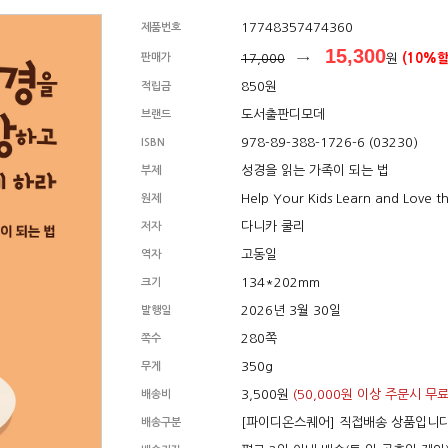
17748357474360
제품번호
15,300
판매가
17,000
→
원
(10%할
850원
적립금
도서출판디모데
브랜드
978-89-388-1726-6 (03230)
ISBN
성경을 읽는 가족이 되는 법
부제
Help Your Kids Learn and Love th
원제
다니카 쿨리
저자
고동일
역자
134*202mm
크기
2026년 3월 30일
발행일
280쪽
쪽수
350g
무게
3,500원
(50,000원 이상 주문시 무료
배송비
[파이디온스퀘어] 직접배송 상품입니
배송구분