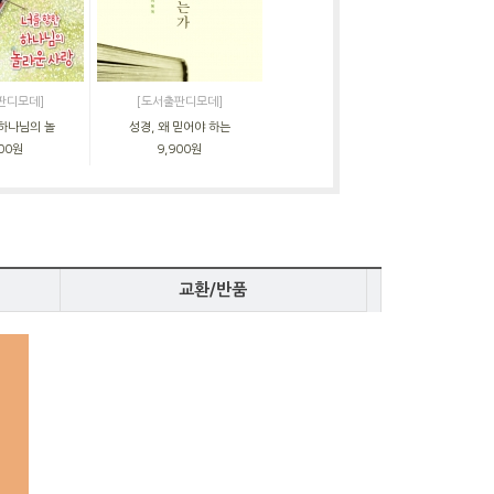
판디모데]
[도서출판디모데]
 하나님의 놀
성경, 왜 믿어야 하는
000원
9,900원
교환/반품