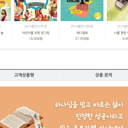
]
[도서출판디모데]
[도서출판디모데]
[도서출
 놀
어린이를 위한 한그림
래디컬북
너를 향한
18,000원
27,000원
9,
고객상품평
상품 문의