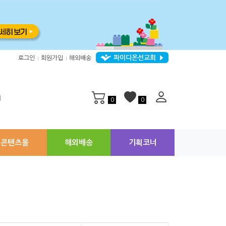
파이디온선교회
로그인
회원가입
해외배송
|
|
지
0
0
콘텐츠몰
해외배송
기획코너