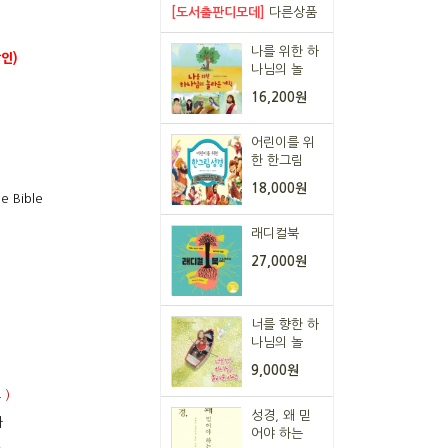
[도서출판디모데]
다른상품
나를 위한 하
인)
나님의 놀
16,200원
어린이를 위
한 한그림
18,000원
e Bible
래디컬북
27,000원
너를 향한 하
나님의 놀
9,000원
 )
성경, 왜 믿
다
어야 하는