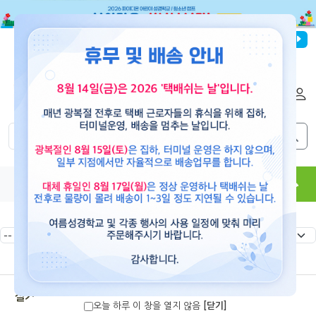
파이디온선교회
로그인
회원가입
해외배송
|
|
0
0
교재
도서
뮤직
용품
현수막
콘텐츠
절기현수막
오늘 하루 이 창을 열지 않음
[닫기]