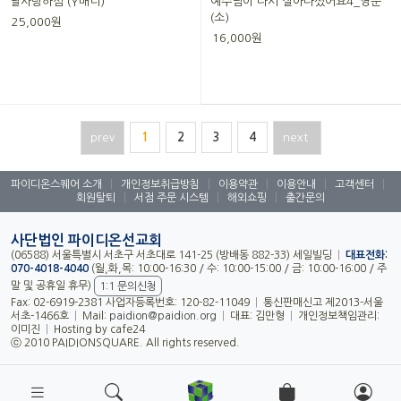
날사랑하심 (Y배너)
예수님이 다시 살아나셨어요4_영문
(소)
25,000원
16,000원
prev
1
2
3
4
next
파이디온스퀘어 소개
|
개인정보취급방침
|
이용약관
|
이용안내
|
고객센터
|
회원탈퇴
|
서점 주문 시스템
|
해외쇼핑
|
출간문의
사단법인 파이디온선교회
(06588) 서울특별시 서초구 서초대로 141-25 (방배동 882-33) 세일빌딩
|
대표전화:
070-4018-4040
(월,화,목: 10:00-16:30 / 수: 10:00-15:00 / 금: 10:00-16:00 / 주
말 및 공휴일 휴무)
1:1 문의신청
Fax: 02-6919-2381 사업자등록번호: 120-82-11049
|
통신판매신고 제2013-서울
서초-1466호
|
Mail:
paidion@paidion.org
|
대표: 김만형
|
개인정보책임관리:
이미진
|
Hosting by cafe24
ⓒ 2010 PAIDIONSQUARE. All rights reserved.