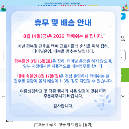
파이디온선교회
로그인
회원가입
해외배송
|
|
0
0
교재
도서
뮤직
용품
현수막
콘텐츠
파이디온 여름성경학교
오늘 하루 이 창을 열지 않음
[닫기]