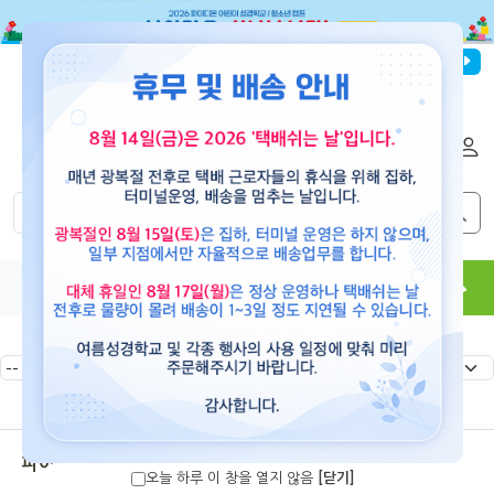
파이디온선교회
로그인
회원가입
해외배송
|
|
0
0
교재
도서
뮤직
용품
현수막
콘텐츠
파이디온 여름성경학교
오늘 하루 이 창을 열지 않음
[닫기]