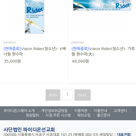
paidion
paidion
[판매종료]
Vision Rider(청소년)- Y배
[판매종료]
Vision Rider(청소년)- 가로
너형 현수막
형 현수막(大)
35,000원
48,000원
prev
1
next
파이디온스퀘어 소개
|
개인정보취급방침
|
이용약관
|
이용안내
|
고객센터
|
회원탈퇴
|
서점 주문 시스템
|
해외쇼핑
|
출간문의
사단법인 파이디온선교회
(06588) 서울특별시 서초구 서초대로 141-25 (방배동 882-33) 세일빌딩
|
대표전화: