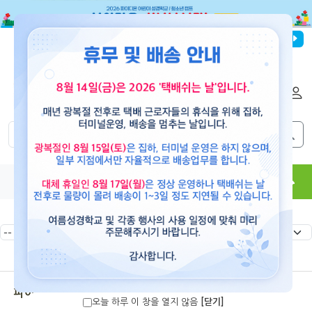
파이디온선교회
로그인
회원가입
해외배송
|
|
0
0
교재
도서
뮤직
용품
현수막
콘텐츠
파이디온 청소년캠프
오늘 하루 이 창을 열지 않음
[닫기]