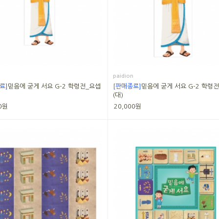
paidion
료]
믿음에 굳게 서요 G-2 학령전_요셉
[판매종료]
믿음에 굳게 서요 G-2 학령
(대)
0원
20,000원