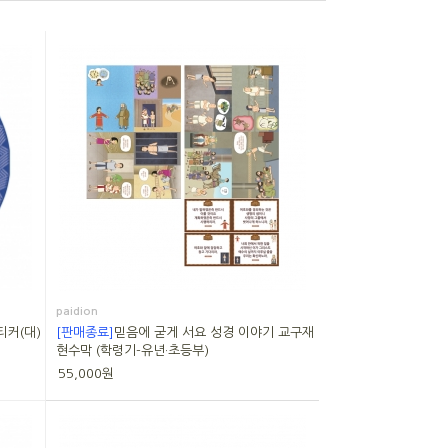
paidion
티커(대)
[판매종료]
믿음에 굳게 서요 성경 이야기 교구재
현수막 (학령기-유년·초등부)
55,000원