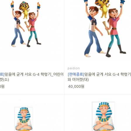
paidion
료]
믿음에 굳게 서요 G-4 학령기_어린이
[판매종료]
믿음에 굳게 서요 G-4 학령
캣(소)
와 미어캣(대)
0원
40,000원