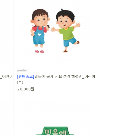
paidion
기_어린이
[판매종료]
믿음에 굳게 서요 G-3 학령전_어린이
(소)
20,000원