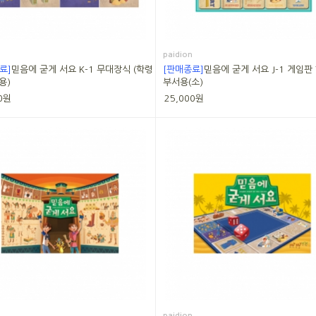
paidion
료]
믿음에 굳게 서요 K-1 무대장식 (학령
[판매종료]
믿음에 굳게 서요 J-1 게임판
용)
부서용(소)
0원
25,000원
paidion