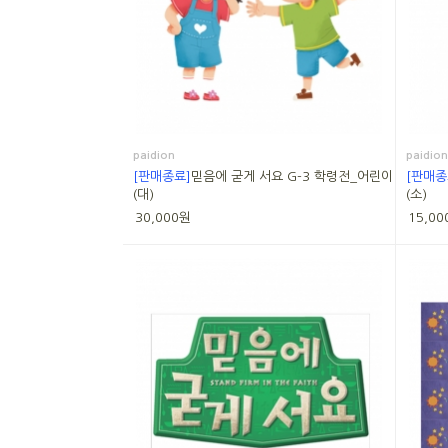
paidion
paidion
[판매종료]
믿음에 굳게 서요 G-3 학령전_어린이
[판매종
(대)
(소)
30,000원
15,00