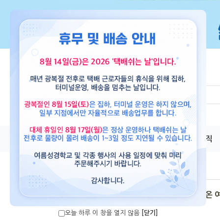
교재
도서
뮤직
파이디온 
오늘 하루 이 창을 열지 않음
[닫기]