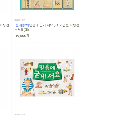
paidion
 학령전
[판매종료]
믿음에 굳게 서요 J-1 게임판 학령전
부서용(대)
35,000원
paidion