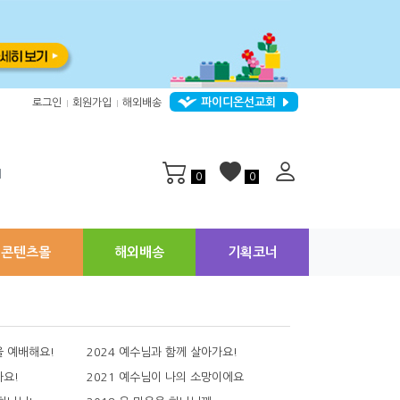
파이디온선교회
로그인
회원가입
해외배송
|
|
지
0
0
콘텐츠몰
해외배송
기획코너
을 예배해요!
2024 예수님과 함께 살아가요!
아요!
2021 예수님이 나의 소망이에요