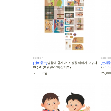
paidion
paidion
[판매종료]
믿음에 굳게 서요 성경 이야기 교구재
[판매종
현수막 (학령전-유아·유치부)
와 미어
75,000원
25,00