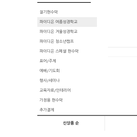
절기현수막
파이디온 여름성경학교
파이디온 겨울성경학교
파이디온 청소년캠프
파이디온 스페셜 현수막
표어/주제
예배/기도회
행사/세미나
교육자료/인테리어
가정용 현수막
추가결제
신상품 순