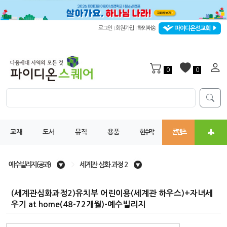
파이디온선교회
로그인
회원가입
해외배송
|
|
0
0
교재
도서
뮤직
용품
현수막
콘텐츠
예수빌리지(공과)
>
세계관 심화 과정 2
(세계관심화과정2)유치부 어린이용(세계관 하우스)+자녀세
우기 at home(48-72개월)-예수빌리지