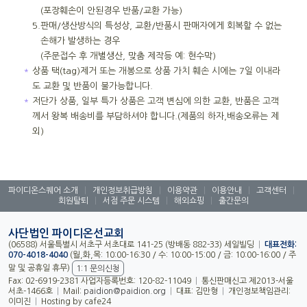
(포장훼손이 안된경우 반품/교환 가능)
5.
판매/생산방식의 특성상, 교환/반품시 판매자에게 회복할 수 없는
손해가 발생하는 경우
(주문접수 후 개별생산, 맞춤 제작등 예: 현수막)
＊
상품 택(tag)제거 또는 개봉으로 상품 가치 훼손 시에는 7일 이내라
도 교환 및 반품이 불가능합니다.
＊
저단가 상품, 일부 특가 상품은 고객 변심에 의한 교환, 반품은 고객
께서 왕복 배송비를 부담하셔야 합니다.(제품의 하자,배송오류는 제
외)
파이디온스퀘어 소개
|
개인정보취급방침
|
이용약관
|
이용안내
|
고객센터
|
회원탈퇴
|
서점 주문 시스템
|
해외쇼핑
|
출간문의
사단법인 파이디온선교회
(06588) 서울특별시 서초구 서초대로 141-25 (방배동 882-33) 세일빌딩
|
대표전화:
070-4018-4040
(월,화,목: 10:00-16:30 / 수: 10:00-15:00 / 금: 10:00-16:00 / 주
말 및 공휴일 휴무)
1:1 문의신청
Fax: 02-6919-2381 사업자등록번호: 120-82-11049
|
통신판매신고 제2013-서울
서초-1466호
|
Mail:
paidion@paidion.org
|
대표: 김만형
|
개인정보책임관리:
이미진
|
Hosting by cafe24