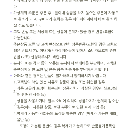
가상계좌 취소 건의 경우, 환불 받으실 계좌를 꼭 남겨주시기 바랍니
다.
＊
가상계좌 주문은 주문 후 3일이내 송금을 하지 않으면 주문이 자동으
로 취소가 되고, 구매자가 원하는 경우 마이페이지에서 바로 취소 하
실 수도 있습니다.
＊
고객 변심 또는 제공해 드린 상품이 문제가 있을 경우 반품/교환이
가능합니다.
주문상품 오류 및 고객 변심으로 인한 상품반품/교환일 경우 교환요
청은 반드시 7일 이내에(전자상거래등에 있어서 소비자보호에 관한
법률17조) 신청해주시기 바랍니다.
＊
본사의 배송 착오 등의 오류는 본사에서 택배비를 부담하며, 고객단
순변심에 의한 교환 및 반품 왕복 배송비를 부담하셔야 합니다.
＊
아래와 같은 경우는 반품이 불가하오니 양지하시기 바랍니다.
1.
고객님의 책임 있는 사유로 상품이 멸실 또는 훼손된 경우
상품 고유의 포장이 훼손되어 상품가치가 상실된 경우(비닐포장되
2.
어 판매된 상품 등)
상품을 사용하거나, 일부 소비에 의하여 상품가치가 현저히 감소한
3.
경우(이미 사용한 상품, 보관 부주의로 인한 표지 오염 등)
4.
복제가 가능한 재화등의 포장을 훼손한 경우 (복제가 가능한 재화_
음반 등)
- 포장이 개봉된 음반의 경우 복제가 가능하므로 반품불가품목임