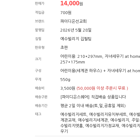
14,000
판매가
원
700원
적립금
파이디온선교회
브랜드
2026년 5월 28일
발행일
예수빌리지 집필팀
집필
초판
판유형
어린이용: 210*297mm, 자녀세우기 at home
크기
257*175mm
어린이용(세계관 하우스) + 자녀세우기 at ho
구성
550g
무게
3,500원
(50,000원 이상 주문시 무료 )
배송비
[파이디온스퀘어] 직접배송 상품입니다
배송구분
평균 2일 이내 배송(토,일,공휴일 제외)
배송기간
태그
예수빌리지세트, 예수빌리지유치부세트, 예수
계관교재, 예수빌리지세계관, 예수빌리지, 주일
수빌리지엣홈, 예수빌리지가정교재, 예수빌리
우기