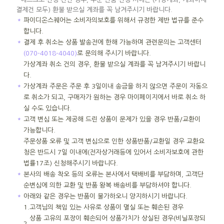
결제건 모두) 환불 받으실 계좌를 꼭 남겨주시기 바랍니다.
＊
파이디온스퀘어는 소비자의보호를 위해서 규정한 제반 법규를 준수
합니다.
＊
결제 후 취소는 상품 발송전에 한해 가능하며 관련문의는 고객센터
(070-4018-4040)
로 문의해 주시기 바랍니다.
가상계좌 취소 건의 경우, 환불 받으실 계좌를 꼭 남겨주시기 바랍니
다.
＊
가상계좌 주문은 주문 후 3일이내 송금을 하지 않으면 주문이 자동으
로 취소가 되고, 구매자가 원하는 경우 마이페이지에서 바로 취소 하
실 수도 있습니다.
＊
고객 변심 또는 제공해 드린 상품이 문제가 있을 경우 반품/교환이
가능합니다.
주문상품 오류 및 고객 변심으로 인한 상품반품/교환일 경우 교환요
청은 반드시 7일 이내에(전자상거래등에 있어서 소비자보호에 관한
법률17조) 신청해주시기 바랍니다.
＊
본사의 배송 착오 등의 오류는 본사에서 택배비를 부담하며, 고객단
순변심에 의한 교환 및 반품 왕복 배송비를 부담하셔야 합니다.
＊
아래와 같은 경우는 반품이 불가하오니 양지하시기 바랍니다.
1.
고객님의 책임 있는 사유로 상품이 멸실 또는 훼손된 경우
상품 고유의 포장이 훼손되어 상품가치가 상실된 경우(비닐포장되
2.