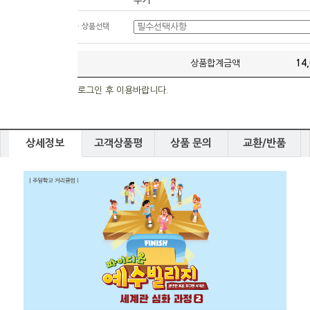
우기
· 상품선택
상품합계금액
14
로그인 후 이용바랍니다.
상세정보
고객상품평
상품 문의
교환/반품