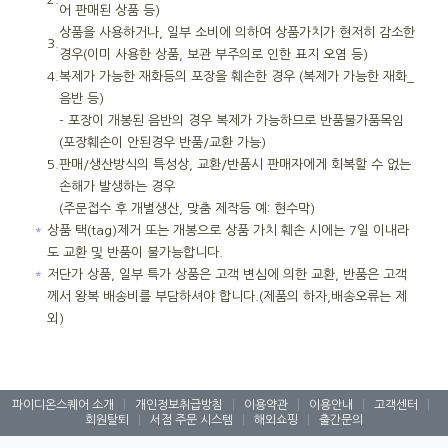
어 판매된 상품 등)
상품을 사용하거나, 일부 소비에 의하여 상품가치가 현저히 감소한
3.
경우(이미 사용한 상품, 보관 부주의로 인한 표지 오염 등)
4.
복제가 가능한 재화등의 포장을 훼손한 경우 (복제가 가능한 재화_
음반 등)
- 포장이 개봉된 음반의 경우 복제가 가능하므로 반품불가품목임
(포장훼손이 안된경우 반품/교환 가능)
5.
판매/생산방식의 특성상, 교환/반품시 판매자에게 회복할 수 없는
손해가 발생하는 경우
(주문접수 후 개별생산, 맞춤 제작등 예: 현수막)
＊
상품 택(tag)제거 또는 개봉으로 상품 가치 훼손 시에는 7일 이내라
도 교환 및 반품이 불가능합니다.
＊
저단가 상품, 일부 특가 상품은 고객 변심에 의한 교환, 반품은 고객
께서 왕복 배송비를 부담하셔야 합니다.(제품의 하자,배송오류는 제
외)
파이디온스퀘어 소개
|
개인정보취급방침
|
이용약관
|
이용안내
|
고객센터
|
회원탈퇴
|
서점 주문 시스템
|
해외쇼핑
|
출간문의