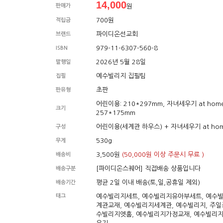
14,000
판매가
원
700원
적립금
파이디온선교회
브랜드
979-11-6307-560-8
ISBN
2026년 5월 28일
발행일
예수빌리지 집필팀
집필
초판
판유형
어린이용: 210*297mm, 자녀세우기 at home
크기
257*175mm
어린이용(세계관 하우스) + 자녀세우기 at ho
구성
530g
무게
3,500원
(50,000원 이상 주문시 무료 )
배송비
[파이디온스퀘어] 직접배송 상품입니다
배송구분
평균 2일 이내 배송(토,일,공휴일 제외)
배송기간
태그
예수빌리지세트, 예수빌리지유아부세트, 예수
계관교재, 예수빌리지세계관, 예수빌리지, 주일
수빌리지엣홈, 예수빌리지가정교재, 예수빌리