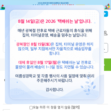
파이디온선교회
로그인
회원가입
해외배송
|
|
0
0
교재
도서
뮤직
용품
현수막
콘텐츠
예수빌리지(공과)
>
세계관 심화 과정 2
(세계관심화과정2)유아부 어린이용(세계관 하우스)+자녀세
우기 at home(24-48개월)-예수빌리지
오늘 하루 이 창을 열지 않음
[닫기]