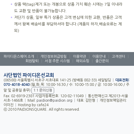
＊
상품 택(tag)제거 또는 개봉으로 상품 가치 훼손 시에는 7일 이내라
도 교환 및 반품이 불가능합니다.
＊
저단가 상품, 일부 특가 상품은 고객 변심에 의한 교환, 반품은 고객
께서 왕복 배송비를 부담하셔야 합니다.(제품의 하자,배송오류는 제
외)
파이디온스퀘어 소개
|
개인정보취급방침
|
이용약관
|
이용안내
|
고객센터
|
회원탈퇴
|
서점 주문 시스템
|
해외쇼핑
|
출간문의
사단법인 파이디온선교회
(06588) 서울특별시 서초구 서초대로 141-25 (방배동 882-33) 세일빌딩
|
대표전화:
070-4018-4040
(월,화,목: 10:00-16:30 / 수: 10:00-15:00 / 금: 10:00-16:00 / 주
말 및 공휴일 휴무)
1:1 문의신청
Fax: 02-6919-2381 사업자등록번호: 120-82-11049
|
통신판매신고 제2013-서울
서초-1466호
|
Mail:
paidion@paidion.org
|
대표: 김만형
|
개인정보책임관리:
이미진
|
Hosting by cafe24
ⓒ 2010 PAIDIONSQUARE. All rights reserved.