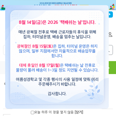
파이디온선교회
로그인
회원가입
해외배송
|
|
0
0
교재
도서
뮤직
용품
현수막
콘텐츠
예수빌리지(공과)
>
세계관 심화 과정 2
(세계관 심화과정2)유년부 어린이용(세계관 하우스)(초등1-
3학년)-예수빌리지
오늘 하루 이 창을 열지 않음
[닫기]