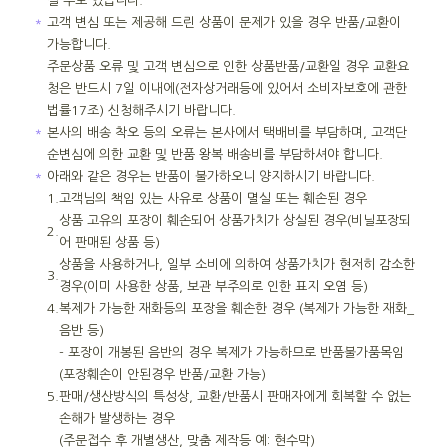
실 수도 있습니다.
＊
고객 변심 또는 제공해 드린 상품이 문제가 있을 경우 반품/교환이
가능합니다.
주문상품 오류 및 고객 변심으로 인한 상품반품/교환일 경우 교환요
청은 반드시 7일 이내에(전자상거래등에 있어서 소비자보호에 관한
법률17조) 신청해주시기 바랍니다.
＊
본사의 배송 착오 등의 오류는 본사에서 택배비를 부담하며, 고객단
순변심에 의한 교환 및 반품 왕복 배송비를 부담하셔야 합니다.
＊
아래와 같은 경우는 반품이 불가하오니 양지하시기 바랍니다.
1.
고객님의 책임 있는 사유로 상품이 멸실 또는 훼손된 경우
상품 고유의 포장이 훼손되어 상품가치가 상실된 경우(비닐포장되
2.
어 판매된 상품 등)
상품을 사용하거나, 일부 소비에 의하여 상품가치가 현저히 감소한
3.
경우(이미 사용한 상품, 보관 부주의로 인한 표지 오염 등)
4.
복제가 가능한 재화등의 포장을 훼손한 경우 (복제가 가능한 재화_
음반 등)
- 포장이 개봉된 음반의 경우 복제가 가능하므로 반품불가품목임
(포장훼손이 안된경우 반품/교환 가능)
5.
판매/생산방식의 특성상, 교환/반품시 판매자에게 회복할 수 없는
손해가 발생하는 경우
(주문접수 후 개별생산, 맞춤 제작등 예: 현수막)