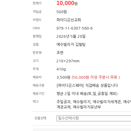
10,000
판매가
원
500원
적립금
파이디온선교회
브랜드
979-11-6307-580-6
ISBN
2026년 5월 28일
발행일
예수빌리지 집필팀
집필
초판
판유형
210*297mm
크기
410g
무게
3,500원
(50,000원 이상 주문시 무료 )
배송비
[파이디온스퀘어] 직접배송 상품입니다
배송구분
평균 2일 이내 배송(토,일,공휴일 제외)
배송기간
태그
주일공과, 예수빌리지, 예수빌리지세계관, 예
계관교재, 예수빌리지유년부
· 상품선택