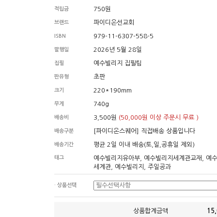
750원
적립금
파이디온선교회
브랜드
979-11-6307-558-5
ISBN
2026년 5월 28일
발행일
예수빌리지 집필팀
집필
초판
판유형
220*190mm
크기
740g
무게
3,500원
(50,000원 이상 주문시 무료 )
배송비
[파이디온스퀘어] 직접배송 상품입니다
배송구분
평균 2일 이내 배송(토,일,공휴일 제외)
배송기간
태그
예수빌리지유아부, 예수빌리지세계관교재, 예
세계관, 예수빌리지, 주일공과
· 상품선택
상품합계금액
15