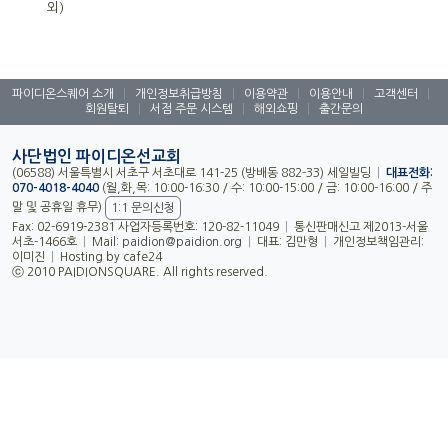
외)
파이디온스퀘어 소개
|
개인정보취급방침
|
이용약관
|
이용안내
|
고객센터
|
회원탈퇴
|
서점 주문 시스템
|
해외쇼핑
|
출간문의
사단법인 파이디온선교회
(06588) 서울특별시 서초구 서초대로 141-25 (방배동 882-33) 세일빌딩
|
대표전화:
070-4018-4040
(월,화,목: 10:00-16:30 / 수: 10:00-15:00 / 금: 10:00-16:00 / 주
말 및 공휴일 휴무)
1:1 문의신청
Fax: 02-6919-2381 사업자등록번호: 120-82-11049
|
통신판매신고 제2013-서울
서초-1466호
|
Mail:
paidion@paidion.org
|
대표: 김만형
|
개인정보책임관리:
이미진
|
Hosting by cafe24
ⓒ 2010 PAIDIONSQUARE. All rights reserved.