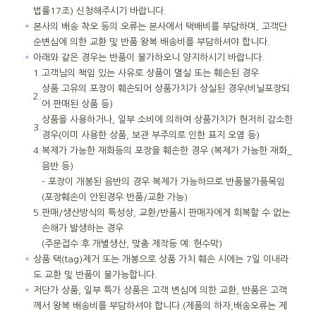
법률17조) 신청해주시기 바랍니다.
＊
본사의 배송 착오 등의 오류는 본사에서 택배비를 부담하며, 고객단
순변심에 의한 교환 및 반품 왕복 배송비를 부담하셔야 합니다.
＊
아래와 같은 경우는 반품이 불가하오니 양지하시기 바랍니다.
1.
고객님의 책임 있는 사유로 상품이 멸실 또는 훼손된 경우
상품 고유의 포장이 훼손되어 상품가치가 상실된 경우(비닐포장되
2.
어 판매된 상품 등)
상품을 사용하거나, 일부 소비에 의하여 상품가치가 현저히 감소한
3.
경우(이미 사용한 상품, 보관 부주의로 인한 표지 오염 등)
4.
복제가 가능한 재화등의 포장을 훼손한 경우 (복제가 가능한 재화_
음반 등)
- 포장이 개봉된 음반의 경우 복제가 가능하므로 반품불가품목임
(포장훼손이 안된경우 반품/교환 가능)
5.
판매/생산방식의 특성상, 교환/반품시 판매자에게 회복할 수 없는
손해가 발생하는 경우
(주문접수 후 개별생산, 맞춤 제작등 예: 현수막)
＊
상품 택(tag)제거 또는 개봉으로 상품 가치 훼손 시에는 7일 이내라
도 교환 및 반품이 불가능합니다.
＊
저단가 상품, 일부 특가 상품은 고객 변심에 의한 교환, 반품은 고객
께서 왕복 배송비를 부담하셔야 합니다.(제품의 하자,배송오류는 제