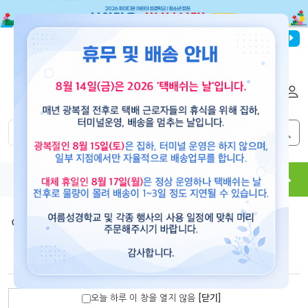
파이디온선교회
로그인
회원가입
해외배송
|
|
0
0
교재
도서
뮤직
용품
현수막
콘텐츠
예수빌리지(공과)
>
세계관 심화 과정 2
(세계관 심화과정2)유아부 교사용(24-48개월)-예수빌리지
오늘 하루 이 창을 열지 않음
[닫기]