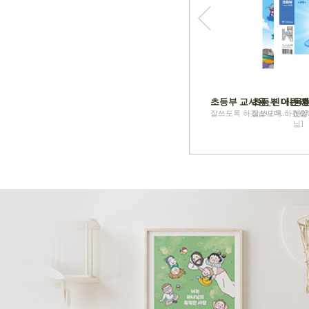
초등부 교사용_신나는 성
초등부 어린이
동행
잘쓰도록 하겠습니다..... [tj07
잘쓰도록 하겠습니다..
신앙적
님]