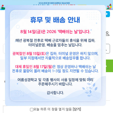
파이디온선교회
로그인
회원가입
해외배송
|
|
0
0
교재
도서
뮤직
용품
현수막
콘텐츠
여름 성경학교 음반
>
2021 [예수님이 나의 소망이에요]
[10%할인]
CD_나의 소망 예수님(학령기-유년,초등부)
오늘 하루 이 창을 열지 않음
[닫기]