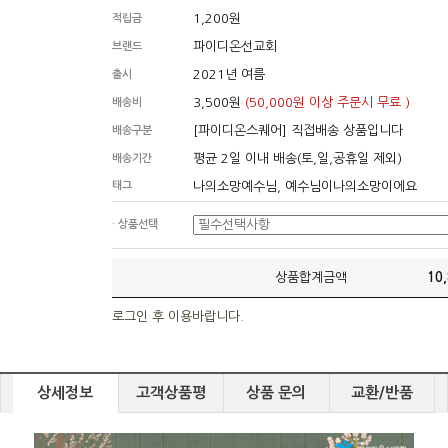
1,200원
적립금
파이디온선교회
브랜드
2021년 여름
출시
3,500원
(50,000원 이상 주문시 무료 )
배송비
[파이디온스퀘어] 직접배송 상품입니다
배송구분
평균 2일 이내 배송(토,일,공휴일 제외)
배송기간
태그
나의소망예수님, 예수님이나의소망이에요
· 상품선택
상품합계금액
10
로그인 후 이용바랍니다.
상세정보
고객상품평
상품 문의
교환/반품