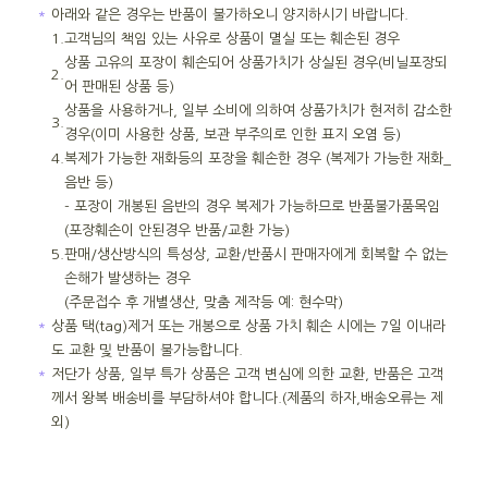
＊
아래와 같은 경우는 반품이 불가하오니 양지하시기 바랍니다.
1.
고객님의 책임 있는 사유로 상품이 멸실 또는 훼손된 경우
상품 고유의 포장이 훼손되어 상품가치가 상실된 경우(비닐포장되
2.
어 판매된 상품 등)
상품을 사용하거나, 일부 소비에 의하여 상품가치가 현저히 감소한
3.
경우(이미 사용한 상품, 보관 부주의로 인한 표지 오염 등)
4.
복제가 가능한 재화등의 포장을 훼손한 경우 (복제가 가능한 재화_
음반 등)
- 포장이 개봉된 음반의 경우 복제가 가능하므로 반품불가품목임
(포장훼손이 안된경우 반품/교환 가능)
5.
판매/생산방식의 특성상, 교환/반품시 판매자에게 회복할 수 없는
손해가 발생하는 경우
(주문접수 후 개별생산, 맞춤 제작등 예: 현수막)
＊
상품 택(tag)제거 또는 개봉으로 상품 가치 훼손 시에는 7일 이내라
도 교환 및 반품이 불가능합니다.
＊
저단가 상품, 일부 특가 상품은 고객 변심에 의한 교환, 반품은 고객
께서 왕복 배송비를 부담하셔야 합니다.(제품의 하자,배송오류는 제
외)