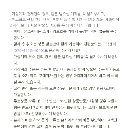
- 가상계좌 결제건의 경우, 환불 받으실 계좌를 꼭 남겨주시고,
- 에스크로 신청 건인 경우, 부분 반품 신청 시에는 (가상계좌, 계좌이체
결제건 모두) 환불 받으실 계좌를 꼭 남겨주시기 바랍니다.
＊
파이디온스퀘어는 소비자의보호를 위해서 규정한 제반 법규를 준수
합니다.
＊
결제 후 취소는 상품 발송전에 한해 가능하며 관련문의는 고객센터
(070-4018-4040)
로 문의해 주시기 바랍니다.
가상계좌 취소 건의 경우, 환불 받으실 계좌를 꼭 남겨주시기 바랍니
다.
＊
가상계좌 주문은 주문 후 3일이내 송금을 하지 않으면 주문이 자동으
로 취소가 되고, 구매자가 원하는 경우 마이페이지에서 바로 취소 하
실 수도 있습니다.
＊
고객 변심 또는 제공해 드린 상품이 문제가 있을 경우 반품/교환이
가능합니다.
주문상품 오류 및 고객 변심으로 인한 상품반품/교환일 경우 교환요
청은 반드시 7일 이내에(전자상거래등에 있어서 소비자보호에 관한
법률17조) 신청해주시기 바랍니다.
＊
본사의 배송 착오 등의 오류는 본사에서 택배비를 부담하며, 고객단
순변심에 의한 교환 및 반품 왕복 배송비를 부담하셔야 합니다.