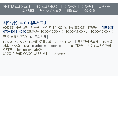
파이디온스퀘어 소개
|
개인정보취급방침
|
이용약관
|
이용안내
|
고객센터
|
회원탈퇴
|
서점 주문 시스템
|
해외쇼핑
|
출간문의
사단법인 파이디온선교회
(06588) 서울특별시 서초구 서초대로 141-25 (방배동 882-33) 세일빌딩
|
대표전화:
070-4018-4040
(월,화,목: 10:00-16:30 / 수: 10:00-15:00 / 금: 10:00-16:00 / 주
말 및 공휴일 휴무)
1:1 문의신청
Fax: 02-6919-2381 사업자등록번호: 120-82-11049
|
통신판매신고 제2013-서울
서초-1466호
|
Mail:
paidion@paidion.org
|
대표: 김만형
|
개인정보책임관리:
이미진
|
Hosting by cafe24
ⓒ 2010 PAIDIONSQUARE. All rights reserved.