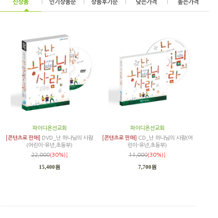
신상품
|
인기상품순
|
상품후기순
|
낮은가격
|
높은가격
파이디온선교회
파이디온선교회
[콘텐츠로 판매]
DVD_난 하나님의 사람
[콘텐츠로 판매]
CD_난 하나님의 사람(어
(어린이-유년,초등부)
린이-유년,초등부)
22,000
(30%)↓
11,000
(30%)↓
15,400원
7,700원