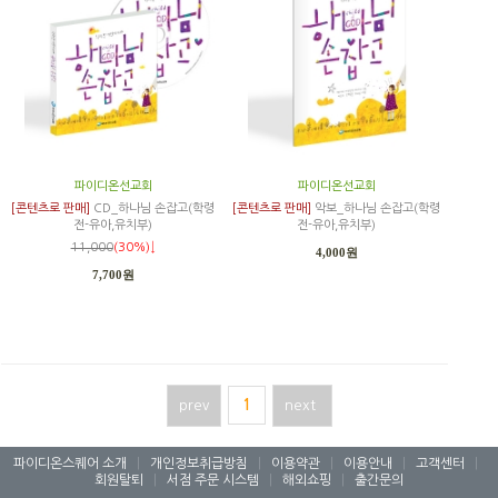
파이디온선교회
파이디온선교회
[콘텐츠로 판매]
CD_하나님 손잡고(학령
[콘텐츠로 판매]
악보_하나님 손잡고(학령
전-유아,유치부)
전-유아,유치부)
11,000
(30%)↓
4,000원
7,700원
prev
1
next
파이디온스퀘어 소개
|
개인정보취급방침
|
이용약관
|
이용안내
|
고객센터
|
회원탈퇴
|
서점 주문 시스템
|
해외쇼핑
|
출간문의