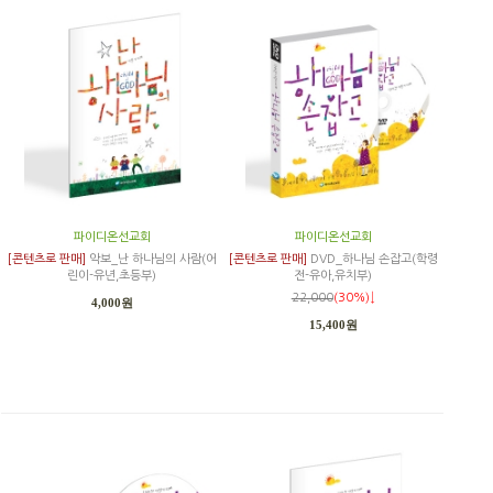
파이디온선교회
파이디온선교회
[콘텐츠로 판매]
악보_난 하나님의 사람(어
[콘텐츠로 판매]
DVD_하나님 손잡고(학령
린이-유년,초등부)
전-유아,유치부)
22,000
(30%)↓
4,000원
15,400원