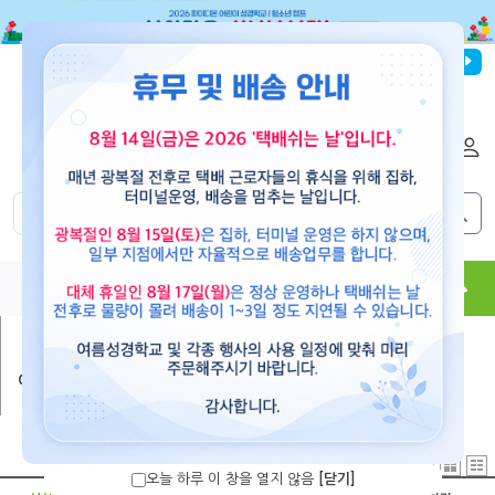
파이디온선교회
로그인
회원가입
해외배송
|
|
0
0
교재
도서
뮤직
용품
현수막
콘텐츠
여름 성경학교 음반
>
2014 [나는 하나님의 사람이에요]
오늘 하루 이 창을 열지 않음
[닫기]